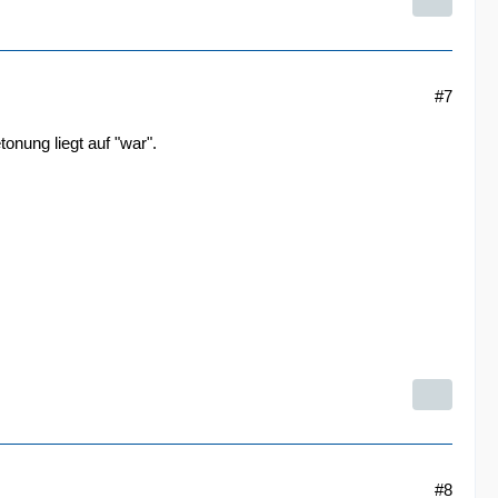
#7
nung liegt auf "war".
#8