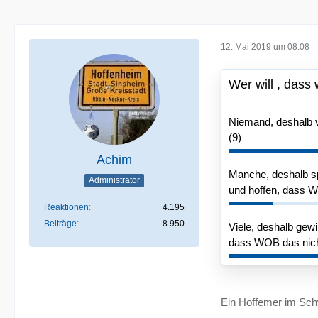
12. Mai 2019 um 08:08
Wer will , dass
Niemand, deshalb ve
(9)
Achim
Manche, deshalb sp
Administrator
und hoffen, dass WO
Reaktionen
4.195
Beiträge
8.950
Viele, deshalb gewi
dass WOB das nicht
Ein Hoffemer im Sch