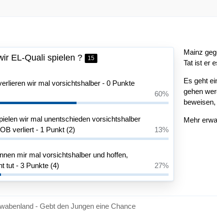
Mainz gege
 wir EL-Quali spielen ?
15
Tat ist er 
Es geht ei
rlieren wir mal vorsichtshalber - 0 Punkte
gehen werd
60%
beweisen, 
ielen wir mal unentschieden vorsichtshalber
Mehr erwar
B verliert - 1 Punkt (2)
13%
nnen mir mal vorsichtshalber und hoffen,
 tut - 3 Punkte (4)
27%
wabenland - Gebt den Jungen eine Chance