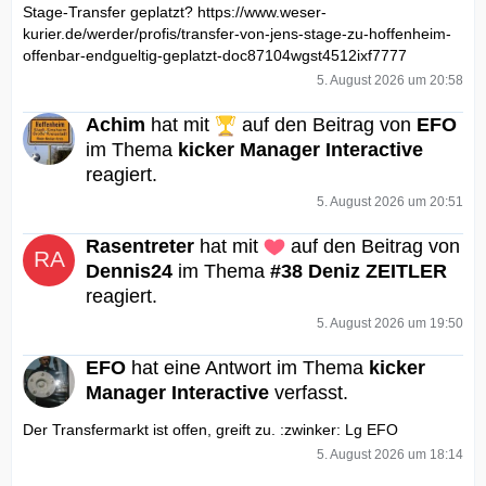
Stage-Transfer geplatzt? https://www.weser-
kurier.de/werder/profis/transfer-von-jens-stage-zu-hoffenheim-
offenbar-endgueltig-geplatzt-doc87104wgst4512ixf7777
5. August 2026 um 20:58
Achim
hat mit
auf den Beitrag von
EFO
im Thema
kicker Manager Interactive
reagiert.
5. August 2026 um 20:51
Rasentreter
hat mit
auf den Beitrag von
Dennis24
im Thema
#38 Deniz ZEITLER
reagiert.
5. August 2026 um 19:50
EFO
hat eine Antwort im Thema
kicker
Manager Interactive
verfasst.
Der Transfermarkt ist offen, greift zu. :zwinker: Lg EFO
5. August 2026 um 18:14