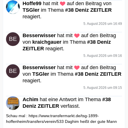
Hoffe99
hat mit
auf den Beitrag von
TSGler
im Thema
#38 Deniz ZEITLER
reagiert.
5. August 2026 um 16:49
Besserwisser
hat mit
auf den Beitrag
von
kraichgauer
im Thema
#38 Deniz
ZEITLER
reagiert.
5. August 2026 um 09:16
Besserwisser
hat mit
auf den Beitrag
von
TSGler
im Thema
#38 Deniz ZEITLER
reagiert.
5. August 2026 um 09:15
Achim
hat eine Antwort im Thema
#38
Deniz ZEITLER
verfasst.
Schau mal : https://www.transfermarkt.de/tsg-1899-
hoffenheim/transfers/verein/533 Daghim heißt der gute Mann
….