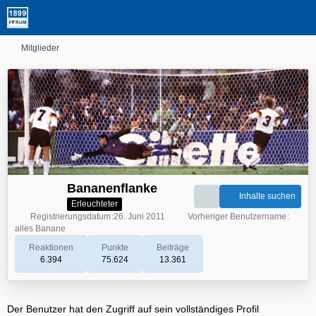
Mitglieder
Bananenflanke
Inhalte suchen
Erleuchteter
Registrierungsdatum
26. Juni 2011
Vorheriger Benutzername
alles Banane
Reaktionen
Punkte
Beiträge
6.394
75.624
13.361
Der Benutzer hat den Zugriff auf sein vollständiges Profil