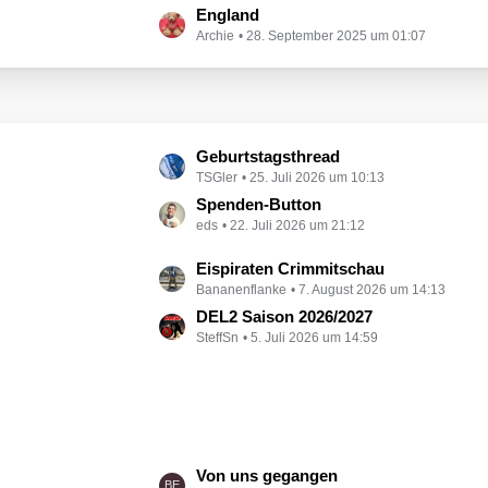
ä
t
England
e
g
Archie
28. September 2025 um 01:07
z
i
e
t
t
e
r
B
ä
e
g
L
Geburtstagsthread
i
e
TSGler
25. Juli 2026 um 10:13
e
t
t
Spenden-Button
r
eds
22. Juli 2026 um 21:12
z
ä
t
g
L
Eispiraten Crimmitschau
e
e
Bananenflanke
7. August 2026 um 14:13
e
B
t
DEL2 Saison 2026/2027
e
SteffSn
5. Juli 2026 um 14:59
z
i
t
t
e
r
B
ä
e
g
i
e
L
Von uns gegangen
t