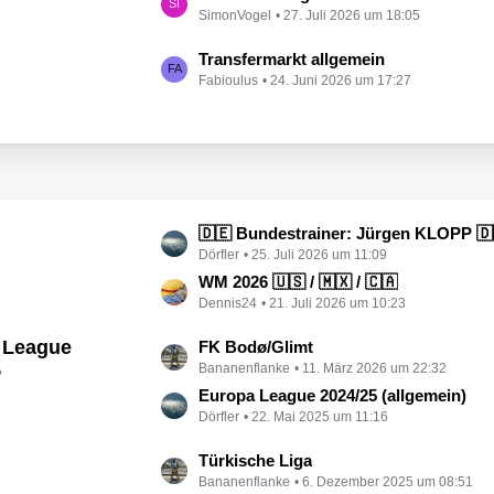
e
g
SimonVogel
27. Juli 2026 um 18:05
z
i
e
t
t
L
Transfermarkt allgemein
e
r
Fabioulus
24. Juni 2026 um 17:27
e
B
ä
t
e
g
z
i
e
t
t
e
r
B
ä
e
L
🇩🇪 Bundestrainer: Jürgen KLOPP 🇩
g
i
Dörfler
25. Juli 2026 um 11:09
e
e
t
t
WM 2026 🇺🇸 / 🇲🇽 / 🇨🇦
r
Dennis24
21. Juli 2026 um 10:23
z
ä
t
 League
L
FK Bodø/Glimt
g
e
Bananenflanke
11. März 2026 um 22:32
e
e
?
B
t
Europa League 2024/25 (allgemein)
e
Dörfler
22. Mai 2025 um 11:16
z
i
t
t
L
Türkische Liga
e
r
Bananenflanke
6. Dezember 2025 um 08:51
e
B