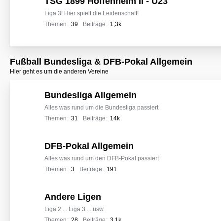
TSG 1899 Hoffenheim II - U23
r
f
Liga 3! Hier spielt die Leidenschaft!
o
Themen
39
Beiträge
1,3k
r
e
n
Fußball Bundesliga & DFB-Pokal Allgemein
Hier geht es um die anderen Vereine
Bundesliga Allgemein
Alles was rund um die Bundesliga passiert
Themen
31
Beiträge
14k
DFB-Pokal Allgemein
Alles was rund um den DFB-Pokal passiert
Themen
3
Beiträge
191
Andere Ligen
Liga 2 ... Liga 3 ... usw.
Themen
28
Beiträge
3,1k