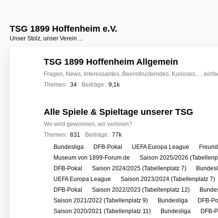
TSG 1899 Hoffenheim e.V.
Unser Stolz, unser Verein ...
TSG 1899 Hoffenheim Allgemein
Fragen, News, Interessantes, Beeindruckendes, Kurioses, ... einfac
Themen
34
Beiträge
9,1k
Alle Spiele & Spieltage unserer TSG
Wo wird gewonnen, wo verloren?
Themen
831
Beiträge
77k
U
Bundesliga
DFB-Pokal
UEFA Europa League
Freunds
n
Museum von 1899-Forum.de
Saison 2025/2026 (Tabellenpl
t
DFB-Pokal
Saison 2024/2025 (Tabellenplatz 7)
Bundesl
e
UEFA Europa League
Saison 2023/2024 (Tabellenplatz 7)
r
DFB-Pokal
Saison 2022/2023 (Tabellenplatz 12)
Bundes
f
Saison 2021/2022 (Tabellenplatz 9)
Bundesliga
DFB-Po
o
Saison 2020/2021 (Tabellenplatz 11)
Bundesliga
DFB-P