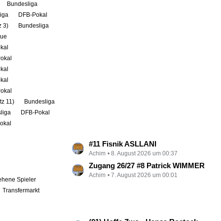
r
Bundesliga
ä
iga
DFB-Pokal
g
 3)
Bundesliga
e
gue
kal
okal
kal
kal
okal
tz 11)
Bundesliga
liga
DFB-Pokal
okal
L
#11 Fisnik ASLLANI
Achim
8. August 2026 um 00:37
e
t
Zugang 26/27 #8 Patrick WIMMER
Achim
7. August 2026 um 00:01
z
ehene Spieler
t
Transfermarkt
e
B
e