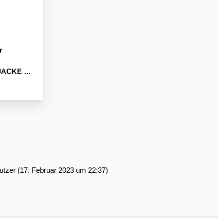
r
ße 62/68
tzer (
17. Februar 2023 um 22:37
)