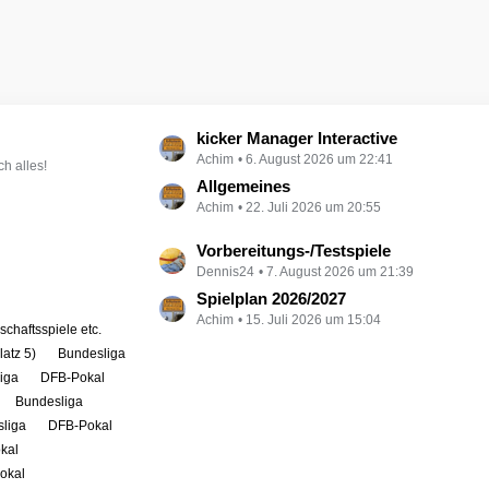
L
kicker Manager Interactive
Achim
6. August 2026 um 22:41
e
h alles!
t
Allgemeines
Achim
22. Juli 2026 um 20:55
z
t
L
Vorbereitungs-/Testspiele
e
Dennis24
7. August 2026 um 21:39
e
B
t
Spielplan 2026/2027
e
Achim
15. Juli 2026 um 15:04
z
i
chaftsspiele etc.
t
t
atz 5)
Bundesliga
e
r
iga
DFB-Pokal
B
ä
Bundesliga
e
g
liga
DFB-Pokal
i
e
kal
t
okal