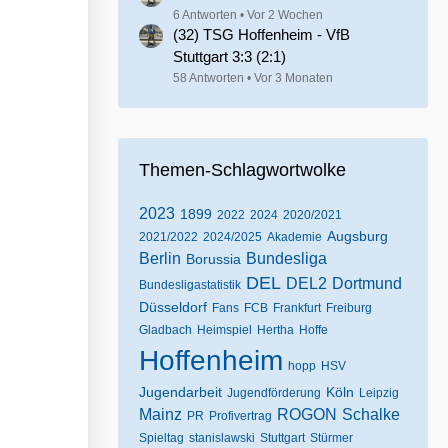
6 Antworten
Vor 2 Wochen
(32) TSG Hoffenheim - VfB
Stuttgart 3:3 (2:1)
58 Antworten
Vor 3 Monaten
Themen-Schlagwortwolke
2023
1899
2022
2024
2020/2021
Augsburg
2021/2022
2024/2025
Akademie
Berlin
Bundesliga
Borussia
DEL
DEL2
Dortmund
Bundesligastatistik
Düsseldorf
Fans
FCB
Frankfurt
Freiburg
Gladbach
Heimspiel
Hertha
Hoffe
Hoffenheim
hopp
HSV
Jugendarbeit
Köln
Jugendförderung
Leipzig
Mainz
ROGON
Schalke
PR
Profivertrag
Spieltag
stanislawski
Stuttgart
Stürmer