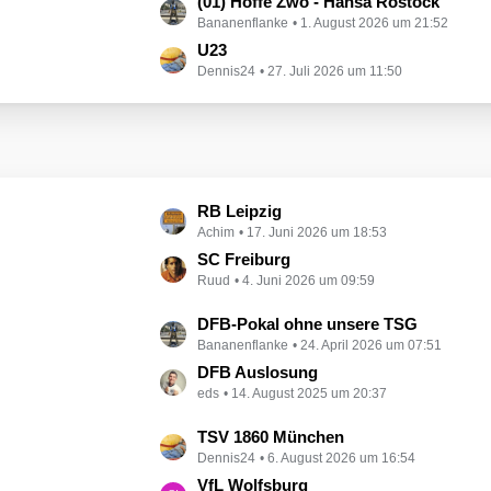
L
(01) Hoffe Zwo - Hansa Rostock
i
Bananenflanke
1. August 2026 um 21:52
e
t
t
U23
r
Dennis24
27. Juli 2026 um 11:50
z
ä
t
g
e
e
B
e
i
L
RB Leipzig
t
Achim
17. Juni 2026 um 18:53
e
r
t
SC Freiburg
ä
Ruud
4. Juni 2026 um 09:59
z
g
t
e
L
DFB-Pokal ohne unsere TSG
e
Bananenflanke
24. April 2026 um 07:51
e
B
t
DFB Auslosung
e
eds
14. August 2025 um 20:37
z
i
t
t
L
TSV 1860 München
e
r
Dennis24
6. August 2026 um 16:54
e
B
ä
t
VfL Wolfsburg