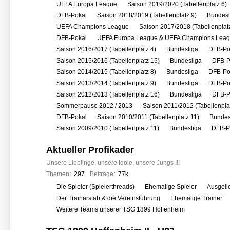
r
UEFA Europa League
Saison 2019/2020 (Tabellenplatz 6)
e
DFB-Pokal
Saison 2018/2019 (Tabellenplatz 9)
Bundesl
n
UEFA Champions League
Saison 2017/2018 (Tabellenplatz
DFB-Pokal
UEFA Europa League & UEFA Champions Lea
Saison 2016/2017 (Tabellenplatz 4)
Bundesliga
DFB-Po
Saison 2015/2016 (Tabellenplatz 15)
Bundesliga
DFB-P
Saison 2014/2015 (Tabellenplatz 8)
Bundesliga
DFB-Po
Saison 2013/2014 (Tabellenplatz 9)
Bundesliga
DFB-Po
Saison 2012/2013 (Tabellenplatz 16)
Bundesliga
DFB-P
Sommerpause 2012 / 2013
Saison 2011/2012 (Tabellenpla
DFB-Pokal
Saison 2010/2011 (Tabellenplatz 11)
Bundes
Saison 2009/2010 (Tabellenplatz 11)
Bundesliga
DFB-P
Aktueller Profikader
Unsere Lieblinge, unsere Idole, unsere Jungs !!!
Themen
297
Beiträge
77k
U
Die Spieler (Spielerthreads)
Ehemalige Spieler
Ausgeli
n
Der Trainerstab & die Vereinsführung
Ehemalige Trainer
t
Weitere Teams unserer TSG 1899 Hoffenheim
e