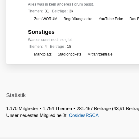
Alles was in kein anderes Forum passt.
Themen
31
Beiträge
3k
U
Zum WORUM
Begrüßungsecke
YouTube Ecke
Das B
n
Sonstiges
t
e
Was es sonst noch so gibt.
r
Themen
4
Beiträge
18
f
U
Marktplatz
Stadiontickets
Mitfahrzentrale
o
n
r
t
e
e
n
r
f
Statistik
o
r
1.170 Mitglieder
1.754 Themen
281.467 Beiträge (43,91 Beiträ
e
Unser neuestes Mitglied heißt:
CosidesRSCA
n