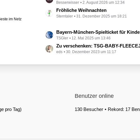
Besserwisser
2. August 2026 um 12:34
e
r
t
Fröhliche Weihnachten
ä
Sterntaler
31. Dezember 2025 um 18:21
z
este im Netz
g
t
e
e
L
Bayern-München-Spielticket für Kinde
B
TSGler
12. Mai 2025 um 13:46
e
e
t
Zu verschenken: TSG-BABY-FLEECEJACKE in Grö
i
eds
30. Dezember 2023 um 11:17
z
t
t
r
e
ä
B
g
e
e
i
t
Benutzer online
r
ä
ge pro Tag)
130 Besucher
Rekord: 17 Benu
g
e