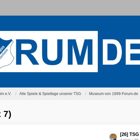
m e.V.
Alle Spiele & Spieltage unserer TSG
Museum von 1899-Forum.de
 7)
L
[26] TSG 