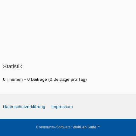
e
r
B
ä
e
g
i
e
t
r
ä
g
e
Statistik
0 Themen
0 Beiträge (0 Beiträge pro Tag)
Datenschutzerklärung
Impressum
Community-Software:
WoltLab Suite™