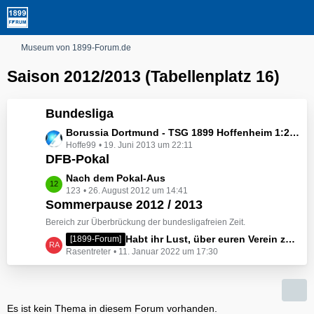
Museum von 1899-Forum.de
Saison 2012/2013 (Tabellenplatz 16)
Bundesliga
L
Borussia Dortmund - TSG 1899 Hoffenheim 1:2 !!!
Hoffe99
19. Juni 2013 um 22:11
e
DFB-Pokal
t
z
L
Nach dem Pokal-Aus
t
123
26. August 2012 um 14:41
e
e
Sommerpause 2012 / 2013
t
B
z
Bereich zur Überbrückung der bundesligafreien Zeit.
e
t
L
Habt ihr Lust, über euren Verein zu schreiben?
[1899-Forum]
i
e
Rasentreter
11. Januar 2022 um 17:30
e
t
B
t
r
e
z
ä
i
t
g
t
Es ist kein Thema in diesem Forum vorhanden.
e