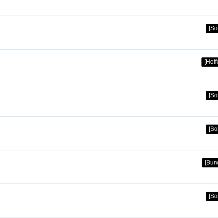
[So
[Hof
[So
[So
[Bun
[So