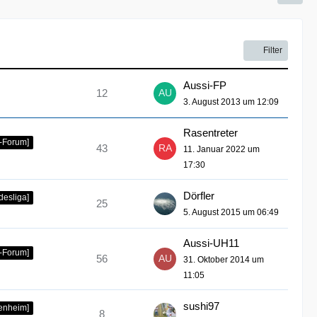
Filter
Aussi-FP
12
3. August 2013 um 12:09
Rasentreter
-Forum]
43
11. Januar 2022 um
17:30
Dörfler
desliga]
25
5. August 2015 um 06:49
Aussi-UH11
-Forum]
56
31. Oktober 2014 um
11:05
sushi97
fenheim]
8