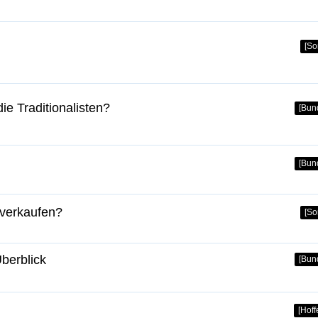
[So
e Traditionalisten?
[Bun
[Bun
 verkaufen?
[So
Überblick
[Bun
[Hof