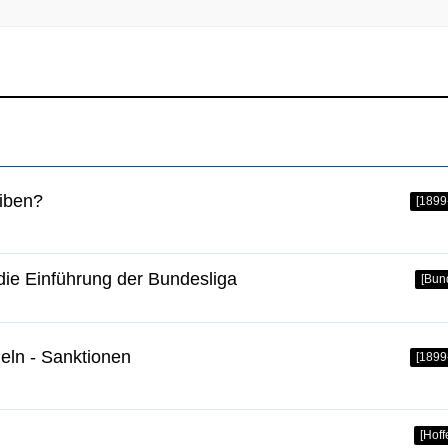
eiben?
[1899
die Einführung der Bundesliga
[Bun
eln - Sanktionen
[1899
[Hof