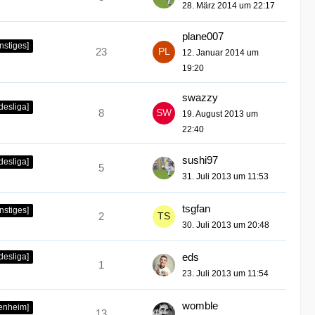
28. März 2014 um 22:17
plane007
nstiges]
23
12. Januar 2014 um
19:20
swazzy
desliga]
8
19. August 2013 um
22:40
sushi97
desliga]
5
31. Juli 2013 um 11:53
tsgfan
nstiges]
2
30. Juli 2013 um 20:48
eds
desliga]
1
23. Juli 2013 um 11:54
womble
fenheim]
13