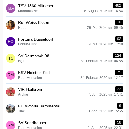
TSV 1860 München
482
Maddin/RNS
6. August 2026 um 16:54
Rot-Weiss Essen
10
Ruud
26. Mai 2026 um 09:45
Fortuna Düsseldorf
92
Fortune1895
4. Mai 2026 um 17:40
SV Darmstadt 98
124
tsgfan
28. Februar 2026 um 06:55
KSV Holstein Kiel
75
Rudi Mentation
24. Februar 2026 um 12:17
VfR Heilbronn
22
Archie
7. Juni 2025 um 17:41
FC Victoria Bammental
9
Tine
18. April 2025 um 15:55
SV Sandhausen
58
Rudi Mentation
1. April 2025 um 22:31