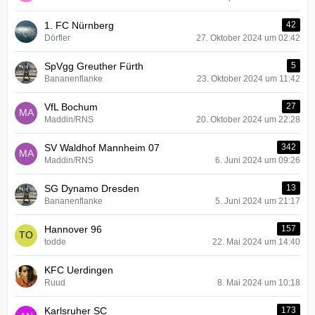
1. FC Nürnberg
42
Dörfler
27. Oktober 2024 um 02:42
SpVgg Greuther Fürth
5
Bananenflanke
23. Oktober 2024 um 11:42
VfL Bochum
27
Maddin/RNS
20. Oktober 2024 um 22:28
SV Waldhof Mannheim 07
342
Maddin/RNS
6. Juni 2024 um 09:26
SG Dynamo Dresden
13
Bananenflanke
5. Juni 2024 um 21:17
Hannover 96
157
todde
22. Mai 2024 um 14:40
KFC Uerdingen
Ruud
8. Mai 2024 um 10:18
Karlsruher SC
173