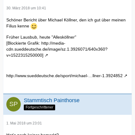
30. März 2018 um 10:41
Schöner Bericht über Michael Köllner, den ich gut über meinen
Filius kenne
Früher Lausbub, heute "Allesköllner"
[Blockierte Grafik: http://media-
cdn.sueddeutsche.de/image/sz.1.3926071/640x360?
v=1522315250000]
http://www.sueddeutsche.de/sport/michael-…llner-1.3924852
Stammtisch Painthorse
Fortgeschrittener
1. Mai 2018 um 23:01