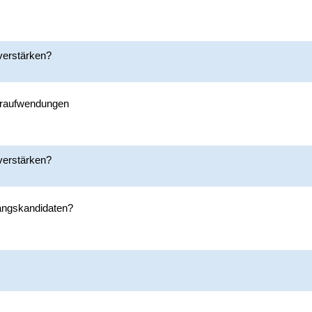
 verstärken?
feraufwendungen
 verstärken?
gangskandidaten?