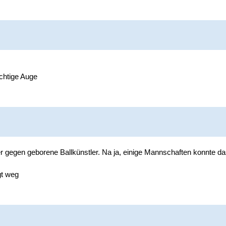
ichtige Auge
 gegen geborene Ballkünstler. Na ja, einige Mannschaften konnte das
gt weg