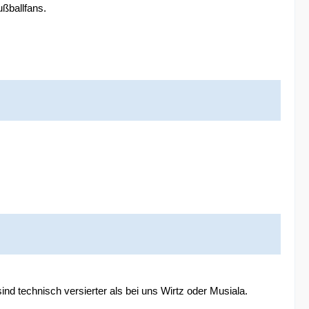
ußballfans.
nd technisch versierter als bei uns Wirtz oder Musiala.