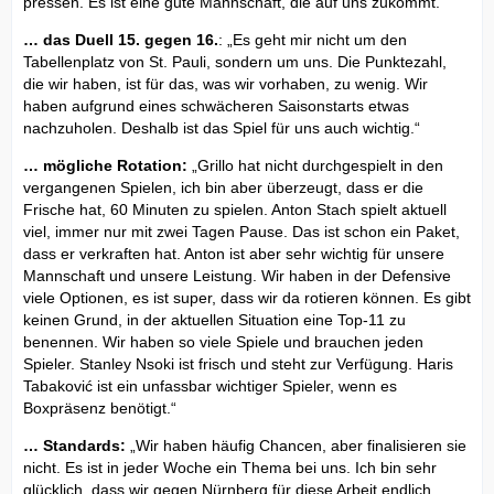
pressen. Es ist eine gute Mannschaft, die auf uns zukommt.“
… das Duell 15. gegen 16.
: „Es geht mir nicht um den
Tabellenplatz von St. Pauli, sondern um uns. Die Punktezahl,
die wir haben, ist für das, was wir vorhaben, zu wenig. Wir
haben aufgrund eines schwächeren Saisonstarts etwas
nachzuholen. Deshalb ist das Spiel für uns auch wichtig.“
… mögliche Rotation:
„Grillo hat nicht durchgespielt in den
vergangenen Spielen, ich bin aber überzeugt, dass er die
Frische hat, 60 Minuten zu spielen. Anton Stach spielt aktuell
viel, immer nur mit zwei Tagen Pause. Das ist schon ein Paket,
dass er verkraften hat. Anton ist aber sehr wichtig für unsere
Mannschaft und unsere Leistung. Wir haben in der Defensive
viele Optionen, es ist super, dass wir da rotieren können. Es gibt
keinen Grund, in der aktuellen Situation eine Top-11 zu
benennen. Wir haben so viele Spiele und brauchen jeden
Spieler. Stanley Nsoki ist frisch und steht zur Verfügung. Haris
Tabaković ist ein unfassbar wichtiger Spieler, wenn es
Boxpräsenz benötigt.“
… Standards:
„Wir haben häufig Chancen, aber finalisieren sie
nicht. Es ist in jeder Woche ein Thema bei uns. Ich bin sehr
glücklich, dass wir gegen Nürnberg für diese Arbeit endlich