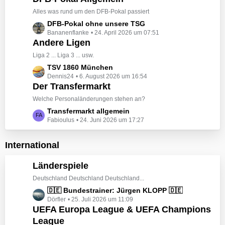
t
ä
z
Alles was rund um den DFB-Pokal passiert
g
t
e
L
DFB-Pokal ohne unsere TSG
e
Bananenflanke
24. April 2026 um 07:51
e
B
Andere Ligen
t
e
z
Liga 2 ... Liga 3 ... usw.
i
t
L
TSV 1860 München
t
e
Dennis24
6. August 2026 um 16:54
e
r
B
Der Transfermarkt
t
ä
e
z
Welche Personaländerungen stehen an?
g
i
t
e
L
Transfermarkt allgemein
t
e
Fabioulus
24. Juni 2026 um 17:27
e
r
B
t
ä
e
z
International
g
i
t
e
t
e
Länderspiele
r
B
ä
Deutschland Deutschland Deutschland...
e
g
L
🇩🇪 Bundestrainer: Jürgen KLOPP 🇩🇪
i
e
Dörfler
25. Juli 2026 um 11:09
e
t
UEFA Europa League & UEFA Champions
t
r
League
z
ä