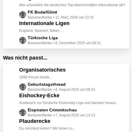
t
g
Wie schneiden die deutschen Top-Mannschaften international ab?
e
e
L
FK Bodø/Glimt
B
Bananenflanke
11. März 2026 um 22:32
e
e
Internationale Ligen
t
i
z
England, Spanien, Italien, ...
t
t
L
Türkische Liga
r
e
Bananenflanke
6. Dezember 2025 um 08:51
e
ä
B
t
g
e
z
e
Was nicht passt...
i
t
t
e
Organisatorisches
r
B
ä
1899-Forum inside...
e
g
L
Geburtstagsthread
i
e
Bananenflanke
8. August 2026 um 08:23
e
t
Eishockey-Ecke
t
r
z
ä
Austausch zur Deutsche Eishockey Liga und darüber hinaus.
t
g
L
Eispiraten Crimmitschau
e
e
Bananenflanke
7. August 2026 um 14:13
e
B
Plauderecke
t
e
z
Du möchtest reden? Wir hören zu...
i