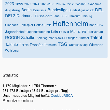
2023
1899
2022
2024
2020/2021
2021/2022
2024/2025
Akademie
DEL
Berlin
Bundesliga
Augsburg
Borussia
Bundesligastatistik
DEL2
Dortmund
Düsseldorf
Fans
FCB
Frankfurt
Freiburg
Hoffenheim
Gladbach
Heimspiel
Hertha
Hoffe
hopp
HSV
Mainz
Jugendarbeit
Köln
Jugendförderung
Leipzig
PR
Profivertrag
Talent
ROGON
Schalke
Spieltag
stanislawski
Stuttgart
Stürmer
TSG
Talente
Transfer
Wittmann
Tickets
Transfers
Unterstützung
Wolfsburg
Statistik
1.170 Mitglieder
1.754 Themen
281.473 Beiträge (43,91 Beiträge pro Tag)
Unser neuestes Mitglied heißt:
CosidesRSCA
Benutzer online