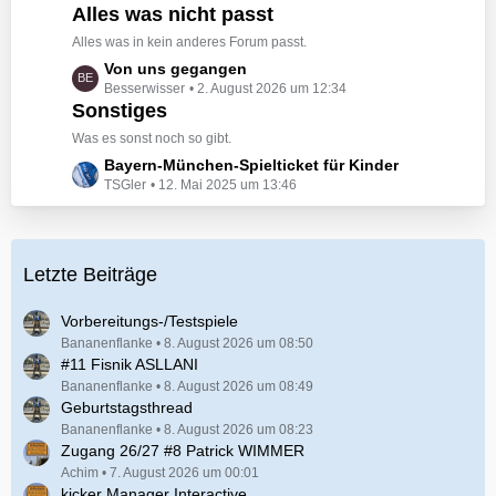
t
Alles was nicht passt
t
e
r
Alles was in kein anderes Forum passt.
B
ä
L
Von uns gegangen
e
g
Besserwisser
2. August 2026 um 12:34
e
i
e
Sonstiges
t
t
z
r
Was es sonst noch so gibt.
t
ä
L
Bayern-München-Spielticket für Kinder
e
g
TSGler
12. Mai 2025 um 13:46
e
B
e
t
e
z
i
t
t
Letzte Beiträge
e
r
B
ä
e
Vorbereitungs-/Testspiele
g
i
Bananenflanke
8. August 2026 um 08:50
e
#11 Fisnik ASLLANI
t
r
Bananenflanke
8. August 2026 um 08:49
Geburtstagsthread
ä
Bananenflanke
g
8. August 2026 um 08:23
Zugang 26/27 #8 Patrick WIMMER
e
Achim
7. August 2026 um 00:01
kicker Manager Interactive