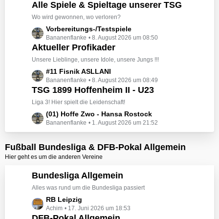
Alle Spiele & Spieltage unserer TSG
t
z
Wo wird gewonnen, wo verloren?
t
L
Vorbereitungs-/Testspiele
e
Bananenflanke
8. August 2026 um 08:50
e
B
Aktueller Profikader
t
e
z
Unsere Lieblinge, unsere Idole, unsere Jungs !!!
i
t
L
#11 Fisnik ASLLANI
t
e
Bananenflanke
8. August 2026 um 08:49
e
r
B
TSG 1899 Hoffenheim II - U23
t
ä
e
z
Liga 3! Hier spielt die Leidenschaft!
g
i
t
e
L
(01) Hoffe Zwo - Hansa Rostock
t
e
Bananenflanke
1. August 2026 um 21:52
e
r
B
t
ä
e
z
Fußball Bundesliga & DFB-Pokal Allgemein
g
i
t
e
Hier geht es um die anderen Vereine
t
e
r
B
Bundesliga Allgemein
ä
e
Alles was rund um die Bundesliga passiert
g
i
e
L
RB Leipzig
t
Achim
17. Juni 2026 um 18:53
e
r
DFB-Pokal Allgemein