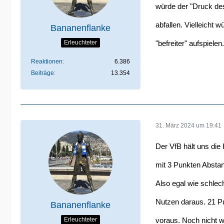
würde der "Druck de
abfallen. Vielleicht
Bananenflanke
Erleuchteter
"befreiter" aufspielen.
Reaktionen
6.386
Beiträge
13.354
31. März 2024 um 19:41
Der VfB hält uns die
mit 3 Punkten Abstan
Also egal wie schlec
Nutzen daraus. 21 Pu
Bananenflanke
Erleuchteter
voraus. Noch nicht w