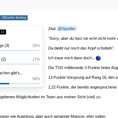
Offizieller Beitrag
Zitat
Sportler
12
"Sorry, aber du hast sie echt nicht mehr a
ge (3)
25%
Da bleibt nur noch das Kopf schütteln"
Ich traue mich dann doch...
 (2)
17%
Die TSG mittlerweile 3 Punkte hinter A
chen gibt's...
13 Punkte Vorsprung auf Rang 16, den ak
58%
1,22 Punkte, der bereits angesprochene
gegebenen Möglichkeiten im Team aus meiner Sicht (viel) zu
gner wie Augsburg, aber auch genannte Mainzer, eher selten