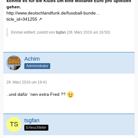
könnte es für die Klubs um eine Milliarde Euro pro Spielzeit
gehen.
http://www.deutschlandfunk.de/fussball-bunde…
ticle_id=341255
Einmal editiert, zuletzt von
tsgfan
(
28. März 2016 um 16:50
)
Achim
Administrator
28. März 2016 um 19:41
..und dafür `nen extra Fred ??
tsgfan
Erleuchteter