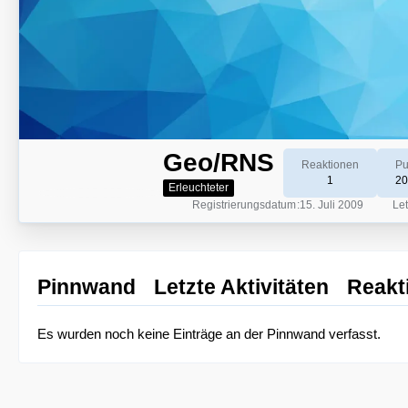
Geo/RNS
Reaktionen
Pu
1
20
Erleuchteter
Registrierungsdatum
15. Juli 2009
Let
Pinnwand
Letzte Aktivitäten
Reakt
Es wurden noch keine Einträge an der Pinnwand verfasst.