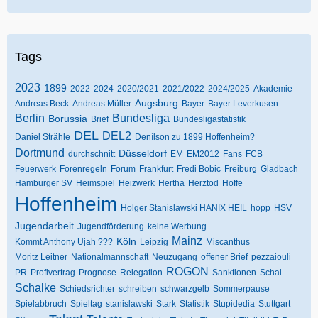
Tags
2023
1899
2022
2024
2020/2021
2021/2022
2024/2025
Akademie
Augsburg
Andreas Beck
Andreas Müller
Bayer
Bayer Leverkusen
Berlin
Bundesliga
Borussia
Brief
Bundesligastatistik
DEL
DEL2
Daniel Strähle
Denílson zu 1899 Hoffenheim?
Dortmund
Düsseldorf
durchschnitt
EM
EM2012
Fans
FCB
Feuerwerk
Forenregeln
Forum
Frankfurt
Fredi Bobic
Freiburg
Gladbach
Hamburger SV
Heimspiel
Heizwerk
Hertha
Herztod
Hoffe
Hoffenheim
Holger Stanislawski HANIX HEIL
hopp
HSV
Jugendarbeit
Jugendförderung
keine Werbung
Mainz
Köln
Kommt Anthony Ujah ???
Leipzig
Miscanthus
Moritz Leitner
Nationalmannschaft
Neuzugang
offener Brief
pezzaiouli
ROGON
PR
Profivertrag
Prognose
Relegation
Sanktionen
Schal
Schalke
Schiedsrichter
schreiben
schwarzgelb
Sommerpause
Spielabbruch
Spieltag
stanislawski
Stark
Statistik
Stupidedia
Stuttgart