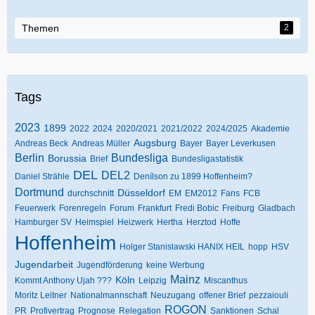
Themen
2
Tags
2023
1899
2022
2024
2020/2021
2021/2022
2024/2025
Akademie
Augsburg
Andreas Beck
Andreas Müller
Bayer
Bayer Leverkusen
Berlin
Bundesliga
Borussia
Brief
Bundesligastatistik
DEL
DEL2
Daniel Strähle
Denílson zu 1899 Hoffenheim?
Dortmund
Düsseldorf
durchschnitt
EM
EM2012
Fans
FCB
Feuerwerk
Forenregeln
Forum
Frankfurt
Fredi Bobic
Freiburg
Gladbach
Hamburger SV
Heimspiel
Heizwerk
Hertha
Herztod
Hoffe
Hoffenheim
Holger Stanislawski HANIX HEIL
hopp
HSV
Jugendarbeit
Jugendförderung
keine Werbung
Mainz
Köln
Kommt Anthony Ujah ???
Leipzig
Miscanthus
Moritz Leitner
Nationalmannschaft
Neuzugang
offener Brief
pezzaiouli
ROGON
PR
Profivertrag
Prognose
Relegation
Sanktionen
Schal