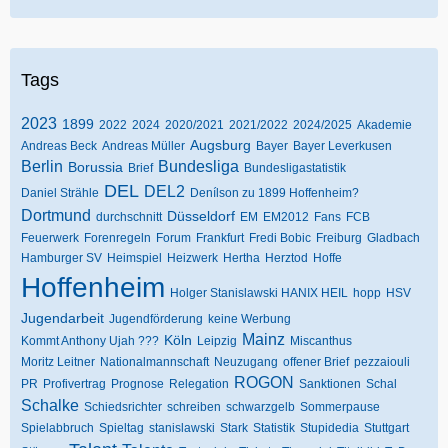
Tags
2023
1899
2022
2024
2020/2021
2021/2022
2024/2025
Akademie
Augsburg
Andreas Beck
Andreas Müller
Bayer
Bayer Leverkusen
Berlin
Bundesliga
Borussia
Brief
Bundesligastatistik
DEL
DEL2
Daniel Strähle
Denílson zu 1899 Hoffenheim?
Dortmund
Düsseldorf
durchschnitt
EM
EM2012
Fans
FCB
Feuerwerk
Forenregeln
Forum
Frankfurt
Fredi Bobic
Freiburg
Gladbach
Hamburger SV
Heimspiel
Heizwerk
Hertha
Herztod
Hoffe
Hoffenheim
Holger Stanislawski HANIX HEIL
hopp
HSV
Jugendarbeit
Jugendförderung
keine Werbung
Mainz
Köln
Kommt Anthony Ujah ???
Leipzig
Miscanthus
Moritz Leitner
Nationalmannschaft
Neuzugang
offener Brief
pezzaiouli
ROGON
PR
Profivertrag
Prognose
Relegation
Sanktionen
Schal
Schalke
Schiedsrichter
schreiben
schwarzgelb
Sommerpause
Spielabbruch
Spieltag
stanislawski
Stark
Statistik
Stupidedia
Stuttgart