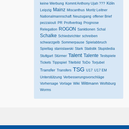
Köln
keine Werbung
Kommt Anthony Ujah ???
Mainz
Leipzig
Miscanthus
Moritz Leitner
Nationalmannschaft
Neuzugang
offener Brief
pezzaiouli
PR
Profivertrag
Prognose
ROGON
Relegation
Sanktionen
Schal
Schalke
Schiedsrichter
schreiben
schwarzgelb
Sommerpause
Spielabbruch
Spieltag
stanislawski
Stark
Statistik
Stupidedia
Talent
Talente
Stuttgart
Stürmer
Testspiele
Tickets
Tippspiel
Titelbild
ToDo
Torjubel
TSG
Transfer
Transfers
U17
U17 EM
Unterstützung
Verbesserungsvorschläge
Wittmann
Vorhersage
Vorlage
Wiki
Wolfsburg
Worms