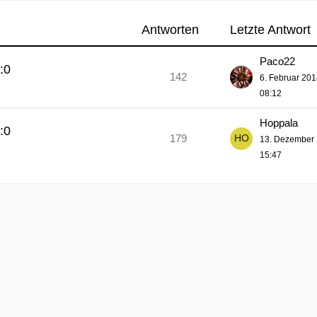
Antworten
Letzte Antwort
Paco22
:0
142
6. Februar 20
08:12
Hoppala
:0
179
13. Dezember
15:47