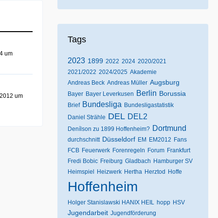
Tags
14 um
2023
1899
2022
2024
2020/2021
2021/2022
2024/2025
Akademie
Augsburg
Andreas Beck
Andreas Müller
Berlin
Borussia
Bayer
Bayer Leverkusen
 2012 um
Bundesliga
Brief
Bundesligastatistik
DEL
DEL2
Daniel Strähle
Dortmund
Denílson zu 1899 Hoffenheim?
Düsseldorf
durchschnitt
EM
EM2012
Fans
FCB
Feuerwerk
Forenregeln
Forum
Frankfurt
Fredi Bobic
Freiburg
Gladbach
Hamburger SV
Heimspiel
Heizwerk
Hertha
Herztod
Hoffe
Hoffenheim
Holger Stanislawski HANIX HEIL
hopp
HSV
Jugendarbeit
Jugendförderung