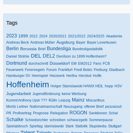
Tags
2023
1899
2022
2024
2020/2021
2021/2022
2024/2025
Akademie
Augsburg
Andreas Beck
Andreas Müller
Bayer
Bayer Leverkusen
Berlin
Bundesliga
Borussia
Brief
Bundesligastatistik
DEL
DEL2
Daniel Strähle
Denílson zu 1899 Hoffenheim?
Dortmund
Düsseldorf
durchschnitt
EM
EM2012
Fans
FCB
Feuerwerk
Forenregeln
Forum
Frankfurt
Fredi Bobic
Freiburg
Gladbach
Hamburger SV
Heimspiel
Heizwerk
Hertha
Herztod
Hoffe
Hoffenheim
Holger Stanislawski HANIX HEIL
hopp
HSV
Jugendarbeit
Jugendförderung
keine Werbung
Mainz
Köln
Kommt Anthony Ujah ???
Leipzig
Miscanthus
Moritz Leitner
Nationalmannschaft
Neuzugang
offener Brief
pezzaiouli
ROGON
PR
Profivertrag
Prognose
Relegation
Sanktionen
Schal
Schalke
Schiedsrichter
schreiben
schwarzgelb
Sommerpause
Spielabbruch
Spieltag
stanislawski
Stark
Statistik
Stupidedia
Stuttgart
Talent
Talente