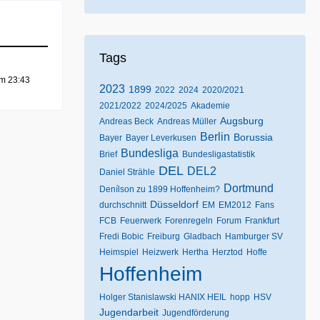
Tags
um 23:43
2023
1899
2022
2024
2020/2021
2021/2022
2024/2025
Akademie
Augsburg
Andreas Beck
Andreas Müller
Berlin
Borussia
Bayer
Bayer Leverkusen
Bundesliga
Brief
Bundesligastatistik
DEL
DEL2
Daniel Strähle
Dortmund
Denílson zu 1899 Hoffenheim?
Düsseldorf
durchschnitt
EM
EM2012
Fans
FCB
Feuerwerk
Forenregeln
Forum
Frankfurt
Fredi Bobic
Freiburg
Gladbach
Hamburger SV
Heimspiel
Heizwerk
Hertha
Herztod
Hoffe
Hoffenheim
Holger Stanislawski HANIX HEIL
hopp
HSV
Jugendarbeit
Jugendförderung