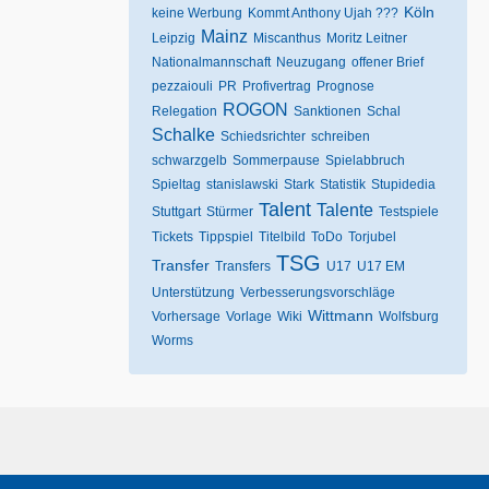
Köln
keine Werbung
Kommt Anthony Ujah ???
Mainz
Leipzig
Miscanthus
Moritz Leitner
Nationalmannschaft
Neuzugang
offener Brief
pezzaiouli
PR
Profivertrag
Prognose
ROGON
Relegation
Sanktionen
Schal
Schalke
Schiedsrichter
schreiben
schwarzgelb
Sommerpause
Spielabbruch
Spieltag
stanislawski
Stark
Statistik
Stupidedia
Talent
Talente
Stuttgart
Stürmer
Testspiele
Tickets
Tippspiel
Titelbild
ToDo
Torjubel
TSG
Transfer
Transfers
U17
U17 EM
Unterstützung
Verbesserungsvorschläge
Wittmann
Vorhersage
Vorlage
Wiki
Wolfsburg
Worms