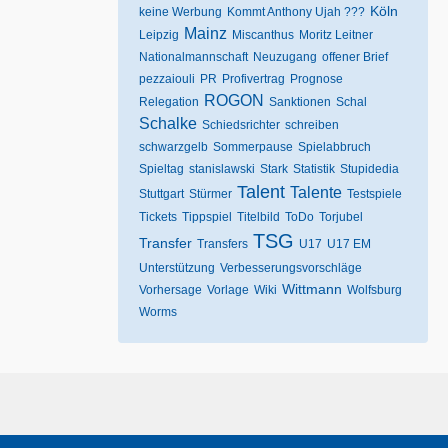
Köln
keine Werbung
Kommt Anthony Ujah ???
Mainz
Leipzig
Miscanthus
Moritz Leitner
Nationalmannschaft
Neuzugang
offener Brief
pezzaiouli
PR
Profivertrag
Prognose
ROGON
Relegation
Sanktionen
Schal
Schalke
Schiedsrichter
schreiben
schwarzgelb
Sommerpause
Spielabbruch
Spieltag
stanislawski
Stark
Statistik
Stupidedia
Talent
Talente
Stuttgart
Stürmer
Testspiele
Tickets
Tippspiel
Titelbild
ToDo
Torjubel
TSG
Transfer
Transfers
U17
U17 EM
Unterstützung
Verbesserungsvorschläge
Wittmann
Vorhersage
Vorlage
Wiki
Wolfsburg
Worms