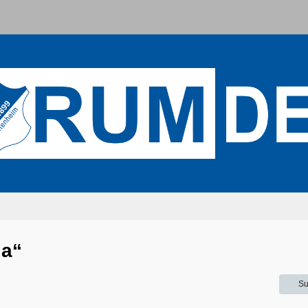
ia“
Su