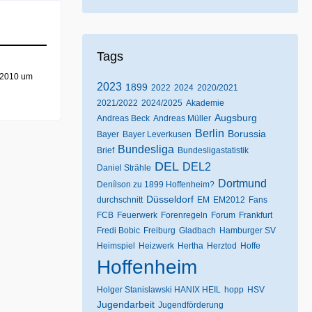
Tags
 2010 um
2023
1899
2022
2024
2020/2021
2021/2022
2024/2025
Akademie
Augsburg
Andreas Beck
Andreas Müller
Berlin
Borussia
Bayer
Bayer Leverkusen
Bundesliga
Brief
Bundesligastatistik
DEL
DEL2
Daniel Strähle
Dortmund
Denílson zu 1899 Hoffenheim?
Düsseldorf
durchschnitt
EM
EM2012
Fans
FCB
Feuerwerk
Forenregeln
Forum
Frankfurt
Fredi Bobic
Freiburg
Gladbach
Hamburger SV
Heimspiel
Heizwerk
Hertha
Herztod
Hoffe
Hoffenheim
Holger Stanislawski HANIX HEIL
hopp
HSV
Jugendarbeit
Jugendförderung