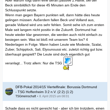
Aber warum folgt dann eine derart passive 2.Hälfte, bei der
Beck sinnbildlich für diese 45 Minuten am Ende den
Schlusspunkt setzte.
Wenn man gegen Bayern punkten will, dann hätte dies heute
gelingen müssen. Außerdem fallen Beck und Volland aus,
gerade Volland wird uns sehr fehlen. Somit sehe ich zum ersten
Male seit langem nicht positiv in die Zukunft. Dortmund hat
heute wieder klar gewonnen, die werden auch nicht einfach zu
besiegen sein. Was ist bloß mit unserem Team los? 4
Niederlagen in Folge. Wann haben Leute wie Modeste, Szalai,
Zuber, Schipplock, Sali, Elyounoussi etc. zuletzt richtig gut bzw.
überhaupt gespielt? Die Leute sind doch eigentlich gut
veranlagt... Trotz allem: Nur die TSG
DFB-Pokal 2014/15 Viertelfinale: Borussia Dortmund
- TSG Hoffenheim 3:2 n.V. (2:2) (1:2)
TSGmeinschaft
8. April 2015 um 08:01
Schade dass es nicht gereicht hat - aber ich bin trotzdem, einen