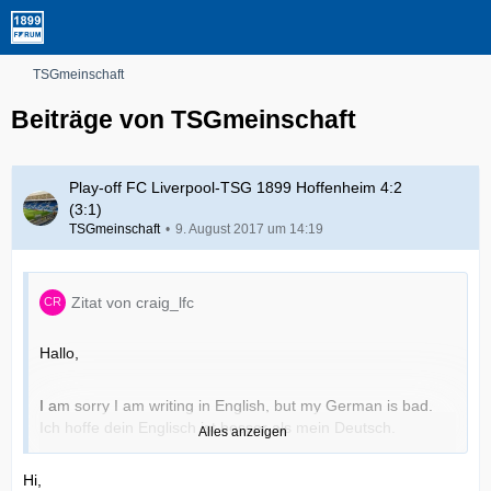
TSGmeinschaft
Beiträge von TSGmeinschaft
Play-off FC Liverpool-TSG 1899 Hoffenheim 4:2
(3:1)
TSGmeinschaft
9. August 2017 um 14:19
Zitat von craig_lfc
Hallo,
I am sorry I am writing in English, but my German is bad.
Ich hoffe dein Englisch ist besser als mein Deutsch.
Alles anzeigen
Hi,
I am a Liverpool supporter who will be travelling to the