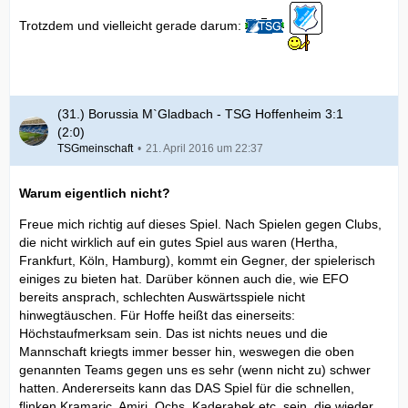
Trotzdem und vielleicht gerade darum:
(31.) Borussia M`Gladbach - TSG Hoffenheim 3:1
(2:0)
TSGmeinschaft
21. April 2016 um 22:37
Warum eigentlich nicht?
Freue mich richtig auf dieses Spiel. Nach Spielen gegen Clubs,
die nicht wirklich auf ein gutes Spiel aus waren (Hertha,
Frankfurt, Köln, Hamburg), kommt ein Gegner, der spielerisch
einiges zu bieten hat. Darüber können auch die, wie EFO
bereits ansprach, schlechten Auswärtsspiele nicht
hinwegtäuschen. Für Hoffe heißt das einerseits:
Höchstaufmerksam sein. Das ist nichts neues und die
Mannschaft kriegts immer besser hin, weswegen die oben
genannten Teams gegen uns es sehr (wenn nicht zu) schwer
hatten. Andererseits kann das DAS Spiel für die schnellen,
flinken Kramaric, Amiri, Ochs, Kaderabek etc. sein, die wieder