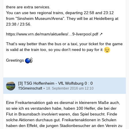
game next week. I was hoping someone could help me
there are extra services.
please?
You can use two regional trains, departing 22:58 and 23:12
from "Sinsheim Museum/Arena". They will be at Heidelberg at
We are staying in Heidelberg and was looking for options to
23:38 / 23:56.
get back after the game. bahn.de says the last direct train is
https://www.vrn.de/mam/aktuelles/…9-liverpool.pdf
22:47. Then after there is only a bus from Sinsheim Hbf at
00:05. Do they add extra services to return to Heidelberg
That's way better than the bus or a taxi, your ticket for the game
after the game? I was worried if we have to get the bus, it
is valid at the train too, so you don't need to pay for it
may be full. And if we do not make the bus, how much
would we expect to pay in a taxi?
If you have any questions about the game in Liverpool for
Greetings
travel/bars/hotels please feel free to ask me.
As some one says above, tickets for the game in Liverpool
[3] TSG Hoffenheim - VfL Wolfsburg 0 : 0
will be difficult to get in the home section. You need a
TSGmeinschaft
18. September 2016 um 12:10
members card and also need previous purchase history for
the first sale. Hopefully everyone that comes can get a
ticket in the Hoffenheim section.
Eine Freikartenaktion gab es diesmal in kleinerem Maße auch,
so wie ich es verstanden habe, haben 100 Helfer, die bei der
Flut in Braunsbach involviert waren, das Spiel besucht. Finde
Good luck for the tie and for the season ahead.
solche Aktionen durchaus gut. Freikartenaktionen in Schulen
Maybe I will see some of you in a bar and enjoy a beer.
haben den Effekt, die jungen Stadionbesucher an den Verein zu