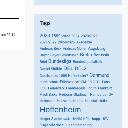
Tags
6 um 03:14
2023
1899
2022
2024
2020/2021
2021/2022
2024/2025
Akademie
Augsburg
Andreas Beck
Andreas Müller
Berlin
Borussia
Bayer
Bayer Leverkusen
Bundesliga
Brief
Bundesligastatistik
DEL
DEL2
Daniel Strähle
Dortmund
Denílson zu 1899 Hoffenheim?
Düsseldorf
durchschnitt
EM
EM2012
Fans
FCB
Feuerwerk
Forenregeln
Forum
Frankfurt
Fredi Bobic
Freiburg
Gladbach
Hamburger SV
Heimspiel
Heizwerk
Hertha
Herztod
Hoffe
Hoffenheim
Holger Stanislawski HANIX HEIL
hopp
HSV
Jugendarbeit
Jugendförderung