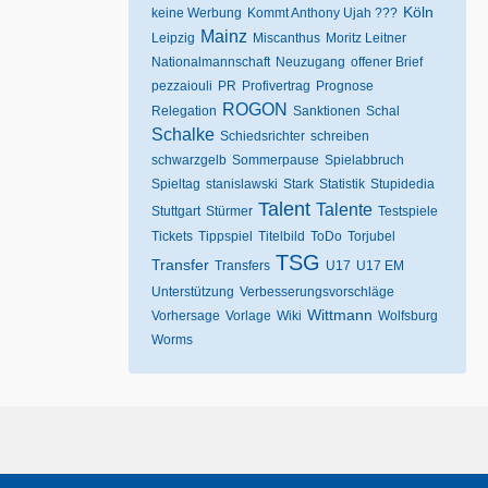
Köln
keine Werbung
Kommt Anthony Ujah ???
Mainz
Leipzig
Miscanthus
Moritz Leitner
Nationalmannschaft
Neuzugang
offener Brief
pezzaiouli
PR
Profivertrag
Prognose
ROGON
Relegation
Sanktionen
Schal
Schalke
Schiedsrichter
schreiben
schwarzgelb
Sommerpause
Spielabbruch
Spieltag
stanislawski
Stark
Statistik
Stupidedia
Talent
Talente
Stuttgart
Stürmer
Testspiele
Tickets
Tippspiel
Titelbild
ToDo
Torjubel
TSG
Transfer
Transfers
U17
U17 EM
Unterstützung
Verbesserungsvorschläge
Wittmann
Vorhersage
Vorlage
Wiki
Wolfsburg
Worms