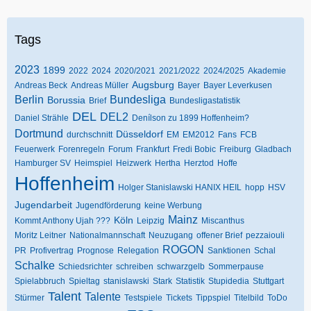
Tags
2023
1899
2022
2024
2020/2021
2021/2022
2024/2025
Akademie
Augsburg
Andreas Beck
Andreas Müller
Bayer
Bayer Leverkusen
Berlin
Bundesliga
Borussia
Brief
Bundesligastatistik
DEL
DEL2
Daniel Strähle
Denílson zu 1899 Hoffenheim?
Dortmund
Düsseldorf
durchschnitt
EM
EM2012
Fans
FCB
Feuerwerk
Forenregeln
Forum
Frankfurt
Fredi Bobic
Freiburg
Gladbach
Hamburger SV
Heimspiel
Heizwerk
Hertha
Herztod
Hoffe
Hoffenheim
Holger Stanislawski HANIX HEIL
hopp
HSV
Jugendarbeit
Jugendförderung
keine Werbung
Mainz
Köln
Kommt Anthony Ujah ???
Leipzig
Miscanthus
Moritz Leitner
Nationalmannschaft
Neuzugang
offener Brief
pezzaiouli
ROGON
PR
Profivertrag
Prognose
Relegation
Sanktionen
Schal
Schalke
Schiedsrichter
schreiben
schwarzgelb
Sommerpause
Spielabbruch
Spieltag
stanislawski
Stark
Statistik
Stupidedia
Stuttgart
Talent
Talente
Stürmer
Testspiele
Tickets
Tippspiel
Titelbild
ToDo