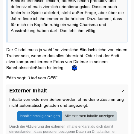
Beck ist technisch limitiert, offensiv selten produktiv und
defensiv oftmals ziemlich orientierungslos. Dass er auch
fehlerfreie Spiele abliefert, steht außer Frage, aber über die
Jahre finde ich ihn immer entbehrlicher. Dazu kommt, dass
für mich ein Kapitän ruhig ein wenig Charisma und
Ausstrahlung haben darf. Das fehlt ihm völlig.
Der Gisdol muss ja wohl ´ne ziemliche Blindschleiche von einem
Trainer sein, wenn er das alles übersieht. Oder hat der Andi
etwa kompromittierende Fotos von Dietmar in seinem
Bahnhofsschließfach hinterlegt.....
Edith sagt:
"Und vom DFB"
Externer Inhalt
Inhalte von externen Seiten werden ohne deine Zustimmung
nicht automatisch geladen und angezeigt.
Inhalt einmalig anzeigen
Alle externen Inhalte anzeigen
Durch die Aktivierung der externen Inhalte erklärst du dich damit
einverstanden, dass personenbezogene Daten an Drittplattformen