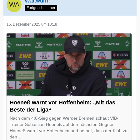
Wattwurm
Fortgeschrittener
15. Dezember 2025 um 18:18
Hoeneß warnt vor Hoffenheim: „Mit das
Beste der Liga“
Nach dem 4:0-Sieg gegen Werder Bremen schaut VfB-
Trainer Sebastian Hoeneß auf den nächsten Gegner.
Hoeneß warnt vor Hoffenheim und betont, dass der Klub zu
den…