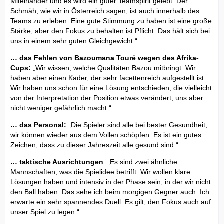
Miteinander und es wird ein guter Teamspirit gelebt. Der
Schmäh, wie wir in Österreich sagen, ist auch innerhalb des
Teams zu erleben. Eine gute Stimmung zu haben ist eine große
Stärke, aber den Fokus zu behalten ist Pflicht. Das hält sich bei
uns in einem sehr guten Gleichgewicht.“
… das Fehlen von Bazoumana Touré wegen des Afrika-
Cups:
„Wir wissen, welche Qualitäten Bazou mitbringt. Wir
haben aber einen Kader, der sehr facettenreich aufgestellt ist.
Wir haben uns schon für eine Lösung entschieden, die vielleicht
von der Interpretation der Position etwas verändert, uns aber
nicht weniger gefährlich macht.“
… das Personal:
„Die Spieler sind alle bei bester Gesundheit,
wir können wieder aus dem Vollen schöpfen. Es ist ein gutes
Zeichen, dass zu dieser Jahreszeit alle gesund sind.“
… taktische Ausrichtungen
: „Es sind zwei ähnliche
Mannschaften, was die Spielidee betrifft. Wir wollen klare
Lösungen haben und intensiv in der Phase sein, in der wir nicht
den Ball haben. Das sehe ich beim morgigen Gegner auch. Ich
erwarte ein sehr spannendes Duell. Es gilt, den Fokus auch auf
unser Spiel zu legen.“