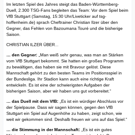
Im letzten Spiel des Jahres steigt das Baden-Württemberg-
Duell, 2.300 TSG-Fans begleiten das Team: Vor dem Spiel beim
VfB Stuttgart (Samstag, 15:30 Uhr/Liveticker auf tsg-
hoffenheim.de) sprach Cheftrainer Christian Ilzer über den
Gegner, das Fehlen von Bazoumana Touré und die bisherige
Saison.
CHRISTIAN ILZER ÜBER...
… den Gegner:
„Man weiß sehr genau, was man an Stärken
vom VfB Stuttgart bekommt. Sie hatten ein großes Programm
zu bewältigen, das haben sie mit Bravour gelöst. Diese
Mannschaft gehört zu den besten Teams im Positionsspiel in
der Bundesliga. Ihr Stadion kann auch eine richtige Kraft
entwickeln. Es ist eine der schwierigsten Aufgaben der
bisherigen Saison, aber wir haben uns gut vorbereitet.“
… das Duell mit dem VfB:
„Es ist ein würdiger Abschluss vor
der Spielpause. Dass wir sagen können, gegen den VfB
Stuttgart ein Spiel auf Augenhöhe zu haben, zeigt schon, wie
weit wir gekommen sind. Deshalb freuen wir uns auf das Spiel.“
… die Stimmung in der Mannschaft:
„Es ist ein gutes