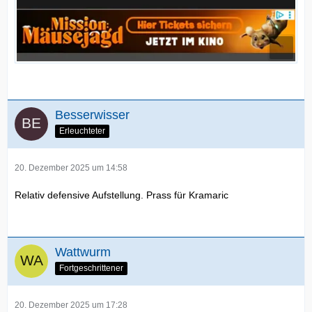
Besserwisser
Erleuchteter
20. Dezember 2025 um 14:58
Relativ defensive Aufstellung. Prass für Kramaric
Wattwurm
Fortgeschrittener
20. Dezember 2025 um 17:28