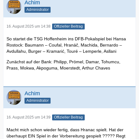
Achim
Administrator
16. August 2025 um 14:38
Offizieller Beitrag
So startet die TSG Hoffenheim ins DFB-Pokalspiel bei Hansa
Rostock: Baumann – Coufal, Hranáč, Machida, Bernardo –
Avdullahu, Burger – Kramarić, Touré – Lemperle, Asllani
Zunächst auf der Bank: Philipp, Prömel, Damar, Tohumcu,
Prass, Mokwa, Akpoguma, Moerstedt, Arthur Chaves
Achim
Administrator
16. August 2025 um 14:39
Offizieller Beitrag
Macht mich schon wieder fertig, dass Hranac spielt. Hat der
überhaupt EIN Spiel in der Vorbereitung gespielt ????? Regt