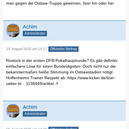
man gegen die Ostsee-Truppe gewinnen, Ilzer hin oder her
Achim
Administrator
15. August 2025 um 14:17
Offizieller Beitrag
Rostock in der ersten DFB-Pokalhauptrunde? Es gibt definitiv
einfachere Lose für einen Bundesligisten. Doch nicht nur die
bekanntermaßen heiße Stimmung im Ostseestadion nötigt
Hoffenheims Trainer Respekt ab.
https://www.kicker.de/ilzer-
ueber-br…1138449/artikel
Achim
Administrator