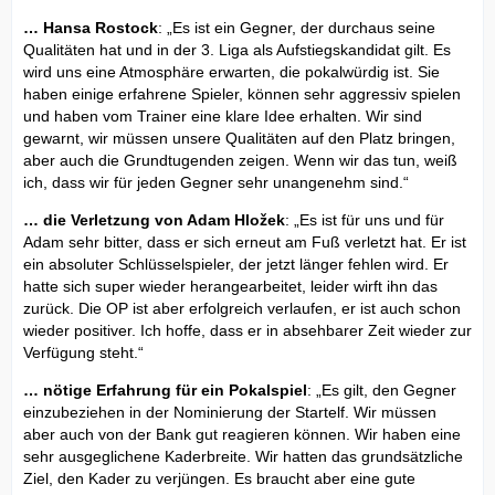
… Hansa Rostock
: „Es ist ein Gegner, der durchaus seine
Qualitäten hat und in der 3. Liga als Aufstiegskandidat gilt. Es
wird uns eine Atmosphäre erwarten, die pokalwürdig ist. Sie
haben einige erfahrene Spieler, können sehr aggressiv spielen
und haben vom Trainer eine klare Idee erhalten. Wir sind
gewarnt, wir müssen unsere Qualitäten auf den Platz bringen,
aber auch die Grundtugenden zeigen. Wenn wir das tun, weiß
ich, dass wir für jeden Gegner sehr unangenehm sind.“
… die Verletzung von Adam Hložek
: „Es ist für uns und für
Adam sehr bitter, dass er sich erneut am Fuß verletzt hat. Er ist
ein absoluter Schlüsselspieler, der jetzt länger fehlen wird. Er
hatte sich super wieder herangearbeitet, leider wirft ihn das
zurück. Die OP ist aber erfolgreich verlaufen, er ist auch schon
wieder positiver. Ich hoffe, dass er in absehbarer Zeit wieder zur
Verfügung steht.“
… nötige Erfahrung für ein Pokalspiel
: „Es gilt, den Gegner
einzubeziehen in der Nominierung der Startelf. Wir müssen
aber auch von der Bank gut reagieren können. Wir haben eine
sehr ausgeglichene Kaderbreite. Wir hatten das grundsätzliche
Ziel, den Kader zu verjüngen. Es braucht aber eine gute