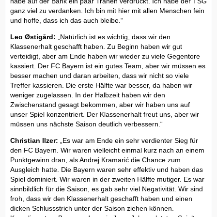
habe auf der Bank ein paar Tränen verdrückt. Ich habe der TSG
ganz viel zu verdanken. Ich bin mit hier mit allen Menschen fein
und hoffe, dass ich das auch bleibe.“
Leo Østigård:
„Natürlich ist es wichtig, dass wir den
Klassenerhalt geschafft haben. Zu Beginn haben wir gut
verteidigt, aber am Ende haben wir wieder zu viele Gegentore
kassiert. Der FC Bayern ist ein gutes Team, aber wir müssen es
besser machen und daran arbeiten, dass wir nicht so viele
Treffer kassieren. Die erste Hälfte war besser, da haben wir
weniger zugelassen. In der Halbzeit haben wir den
Zwischenstand gesagt bekommen, aber wir haben uns auf
unser Spiel konzentriert. Der Klassenerhalt freut uns, aber wir
müssen uns nächste Saison deutlich verbessern.“
Christian Ilzer:
„Es war am Ende ein sehr verdienter Sieg für
den FC Bayern. Wir waren vielleicht einmal kurz nach an einem
Punktgewinn dran, als Andrej Kramarić die Chance zum
Ausgleich hatte. Die Bayern waren sehr effektiv und haben das
Spiel dominiert. Wir waren in der zweiten Hälfte mutiger. Es war
sinnbildlich für die Saison, es gab sehr viel Negativität. Wir sind
froh, dass wir den Klassenerhalt geschafft haben und einen
dicken Schlussstrich unter der Saison ziehen können.