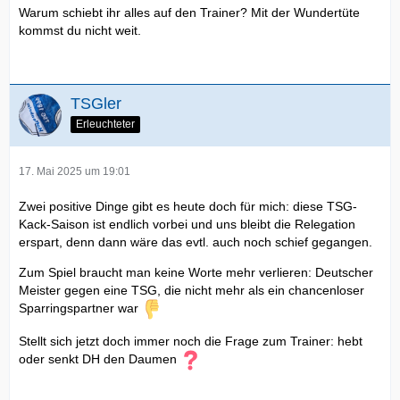
Warum schiebt ihr alles auf den Trainer? Mit der Wundertüte
kommst du nicht weit.
Leuts, ich freu mich wie Bolle,
dass wir in der !. Liga
blwibwn...aber ! ch meine Blicke in die Zukunft mit diesem
nichtkönnenden Nichtkönner
TSGler
sind eher getrübt. NAja, es könnten die Langzeitverlezuten
Erleuchteter
dazukommen (wenn sie nicht in Panik die Flucht ergreifen )
ud ausgeliehene Spieler könnten auch einschlagen. Aber
bei diesem Trainer ? Never ever !
17. Mai 2025 um 19:01
Zwei positive Dinge gibt es heute doch für mich: diese TSG-
Kack-Saison ist endlich vorbei und uns bleibt die Relegation
erspart, denn dann wäre das evtl. auch noch schief gegangen.
Ich will endlich mal wieder eine Hoffenheimer Mannschft
Zum Spiel braucht man keine Worte mehr verlieren: Deutscher
erleben, die diesen arroganten Vereinen in der BL die Srtirn
Meister gegen eine TSG, die nicht mehr als ein chancenloser
bieten können.
Sparringspartner war
Stellt sich jetzt doch immer noch die Frage zum Trainer: hebt
oder senkt DH den Daumen