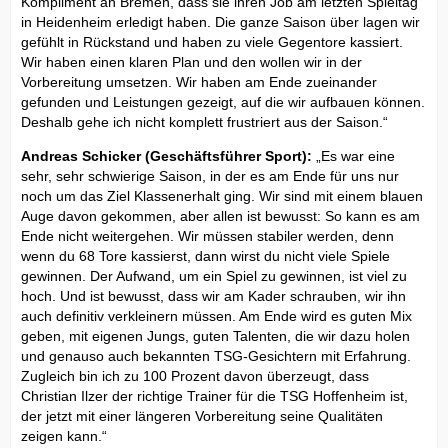
Kompliment an Bremen, dass sie ihren Job am letzten Spieltag
in Heidenheim erledigt haben. Die ganze Saison über lagen wir
gefühlt in Rückstand und haben zu viele Gegentore kassiert.
Wir haben einen klaren Plan und den wollen wir in der
Vorbereitung umsetzen. Wir haben am Ende zueinander
gefunden und Leistungen gezeigt, auf die wir aufbauen können.
Deshalb gehe ich nicht komplett frustriert aus der Saison.“
Andreas Schicker (Geschäftsführer Sport):
„Es war eine
sehr, sehr schwierige Saison, in der es am Ende für uns nur
noch um das Ziel Klassenerhalt ging. Wir sind mit einem blauen
Auge davon gekommen, aber allen ist bewusst: So kann es am
Ende nicht weitergehen. Wir müssen stabiler werden, denn
wenn du 68 Tore kassierst, dann wirst du nicht viele Spiele
gewinnen. Der Aufwand, um ein Spiel zu gewinnen, ist viel zu
hoch. Und ist bewusst, dass wir am Kader schrauben, wir ihn
auch definitiv verkleinern müssen. Am Ende wird es guten Mix
geben, mit eigenen Jungs, guten Talenten, die wir dazu holen
und genauso auch bekannten TSG-Gesichtern mit Erfahrung.
Zugleich bin ich zu 100 Prozent davon überzeugt, dass
Christian Ilzer der richtige Trainer für die TSG Hoffenheim ist,
der jetzt mit einer längeren Vorbereitung seine Qualitäten
zeigen kann.“