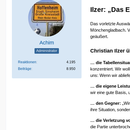
Ilzer: „Das 
Das vorletzte Auswär
Mönchengladbach. Vor
geäußert.
Achim
Christian Ilzer
Administrator
Reaktionen
4.195
… die Tabellensitua
konzentriert. Wir wo
Beiträge
8.950
uns: Wenn wir ablief
… die eigene Leist
wir eine gute Basis,
… den Gegner:
„Wir
ihre Situation, sond
… die Verletzung v
die Partie unterbroch