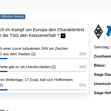
Offizieller Beitrag
ch im Kampf um Europa den Charaktertest
ch die TSG den Klassenerhalt ?
6
:
Samstag, 0
h einer zuvor turbulenten JHV ein Zeichen
G aus dem Stadion (2)
33%
Zuschaue
Bilanz:
rtie gibt es ein Unentschieden (2)
33%
Siege Gla
ren Wetterlage, 17 Grad, holt sich Hoffenheim
Unentsch
2)
33%
Siege Hof