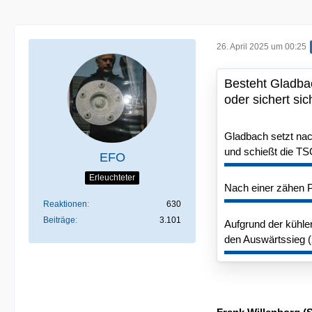
26. April 2025 um 00:25
Besteht Gladba
oder sichert si
Gladbach setzt nac
und schießt die TS
EFO
Erleuchteter
Nach einer zähen Pa
Reaktionen
630
Beiträge
3.101
Aufgrund der kühle
den Auswärtssieg (