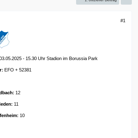
1. offizieller Beitrag
#1
3.05.2025 - 15.30 Uhr Stadion im Borussia Park
r:
EFO + 52381
dbach:
12
ieden:
11
fenheim:
10