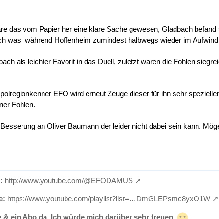
e das vom Papier her eine klare Sache gewesen, Gladbach befand sic
h was, während Hoffenheim zumindest halbwegs wieder im Aufwind i
bach als leichter Favorit in das Duell, zuletzt waren die Fohlen siegr
olregionkenner EFO wird erneut Zeuge dieser für ihn sehr speziell
ner Fohlen.
e Besserung an Oliver Baumann der leider nicht dabei sein kann. Mög
:
http://www.youtube.com/@EFODAMUS
e:
https://www.youtube.com/playlist?list=…DmGLEPsmc8yxO1W
e & ein Abo da. Ich würde mich darüber sehr freuen.