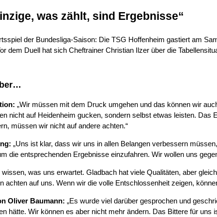
Einzige, was zählt, sind Ergebnisse“
tsspiel der Bundesliga-Saison: Die TSG Hoffenheim gastiert am Sams
 dem Duell hat sich Cheftrainer Christian Ilzer über die Tabellensi
 über…
tion:
„Wir müssen mit dem Druck umgehen und das können wir auch. I
llen nicht auf Heidenheim gucken, sondern selbst etwas leisten. Das E
ern, müssen wir nicht auf andere achten.“
ung:
„Uns ist klar, dass wir uns in allen Belangen verbessern müssen
 um die entsprechenden Ergebnisse einzufahren. Wir wollen uns gegens
 wissen, was uns erwartet. Gladbach hat viele Qualitäten, aber gleich
ern achten auf uns. Wenn wir die volle Entschlossenheit zeigen, könn
on Oliver Baumann:
„Es wurde viel darüber gesprochen und geschrie
en hätte. Wir können es aber nicht mehr ändern. Das Bittere für uns i