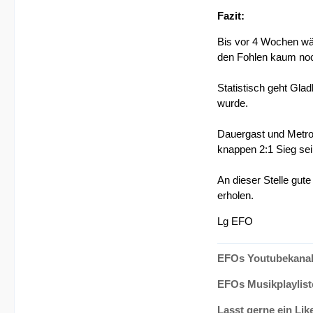
Fazit:
Bis vor 4 Wochen wär
den Fohlen kaum noc
Statistisch geht Glad
wurde.
Dauergast und Metrop
knappen 2:1 Sieg sei
An dieser Stelle gut
erholen.
Lg EFO
EFOs Youtubekanal
EFOs Musikplaylist
Lasst gerne ein Lik