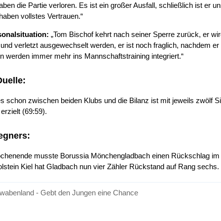
 haben die Partie verloren. Es ist ein großer Ausfall, schließlich ist e
haben vollstes Vertrauen.“
sonalsituation:
„Tom Bischof kehrt nach seiner Sperre zurück, er w
d verletzt ausgewechselt werden, er ist noch fraglich, nachdem er ge
en werden immer mehr ins Mannschaftstraining integriert.“
Duelle:
 es schon zwischen beiden Klubs und die Bilanz ist mit jeweils zwöl
rzielt (69:59).
egners:
henende musste Borussia Mönchengladbach einen Rückschlag im K
olstein Kiel hat Gladbach nun vier Zähler Rückstand auf Rang sechs.
wabenland - Gebt den Jungen eine Chance