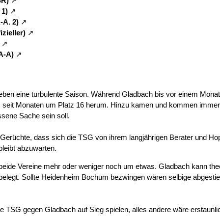
SR)
 1)
-A. 2)
zieller)
A-A)
eben eine turbulente Saison. Während Gladbach bis vor einem Monat n
seit Monaten um Platz 16 herum. Hinzu kamen und kommen immer w
sene Sache sein soll.
s Gerüchte, dass sich die TSG von ihrem langjährigen Berater und 
 bleibt abzuwarten.
r beide Vereine mehr oder weniger noch um etwas. Gladbach kann theo
belegt. Sollte Heidenheim Bochum bezwingen wären selbige abgesti
e TSG gegen Gladbach auf Sieg spielen, alles andere wäre erstaunlich