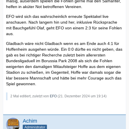
mäßig, außerdem spielen die Fohlen gerne mal den Samariter,
helfen in akúter Not betroffenen Vereinen.
EFO wird sich das wahrscheinlich erneute Spektakel live
anschauen. Nach langem hin und her, inklusive Rücksprache
mit Bauchgefühl Olaf, geht EFO von einem 2:3 für seine Fohlen
aus.
Gladbach wäre nicht Gladbach wenn es am Ende auch 4:1 für
Hoffenheim ausgehen würde. Ein 0:0 dürfte es nicht geben, das
gab es bei richtiger Recherche zuletzt beim allerersten
Bundesligaduell im Borussia Park 2008 als sich die Fohlen
weigerten den damaligen Mitaufsteiger Hoffe aus dem eigenen
Stadion zu schießen, im Gegenteil, Hoffe war damals sogar die
klar bessere Mannschaft und hätte bei mehr Courage auch das
Spiel gewonnen.
2 Mal editiert, zuletzt von
EFO
(
21. Dezember 2024 um 19:14
)
Achim
Administrator