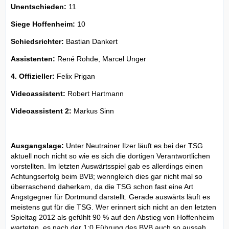
Unentschieden:
11
Siege Hoffenheim:
10
Schiedsrichter:
Bastian Dankert
Assistenten:
René Rohde, Marcel Unger
4. Offizieller:
Felix Prigan
Videoassistent:
Robert Hartmann
Videoassistent 2:
Markus Sinn
Ausgangslage:
Unter Neutrainer Ilzer läuft es bei der TSG
aktuell noch nicht so wie es sich die dortigen Verantwortlichen
vorstellten. Im letzten Auswärtsspiel gab es allerdings einen
Achtungserfolg beim BVB; wenngleich dies gar nicht mal so
überraschend daherkam, da die TSG schon fast eine Art
Angstgegner für Dortmund darstellt. Gerade auswärts läuft es
meistens gut für die TSG. Wer erinnert sich nicht an den letzten
Spieltag 2012 als gefühlt 90 % auf den Abstieg von Hoffenheim
warteten, es nach der 1:0 Führung des BVB auch so aussah.