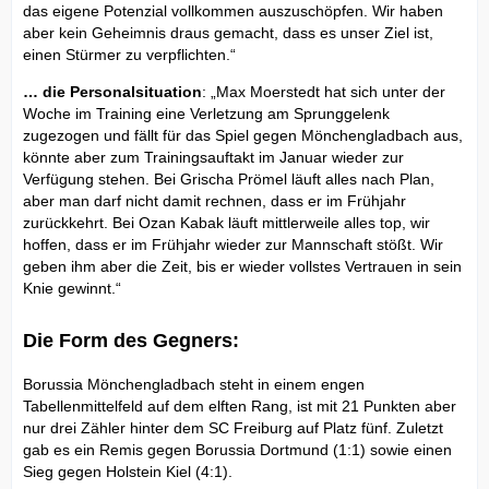
das eigene Potenzial vollkommen auszuschöpfen. Wir haben
aber kein Geheimnis draus gemacht, dass es unser Ziel ist,
einen Stürmer zu verpflichten.“
… die Personalsituation
: „Max Moerstedt hat sich unter der
Woche im Training eine Verletzung am Sprunggelenk
zugezogen und fällt für das Spiel gegen Mönchengladbach aus,
könnte aber zum Trainingsauftakt im Januar wieder zur
Verfügung stehen. Bei Grischa Prömel läuft alles nach Plan,
aber man darf nicht damit rechnen, dass er im Frühjahr
zurückkehrt. Bei Ozan Kabak läuft mittlerweile alles top, wir
hoffen, dass er im Frühjahr wieder zur Mannschaft stößt. Wir
geben ihm aber die Zeit, bis er wieder vollstes Vertrauen in sein
Knie gewinnt.“
Die Form des Gegners:
Borussia Mönchengladbach steht in einem engen
Tabellenmittelfeld auf dem elften Rang, ist mit 21 Punkten aber
nur drei Zähler hinter dem SC Freiburg auf Platz fünf. Zuletzt
gab es ein Remis gegen Borussia Dortmund (1:1) sowie einen
Sieg gegen Holstein Kiel (4:1).