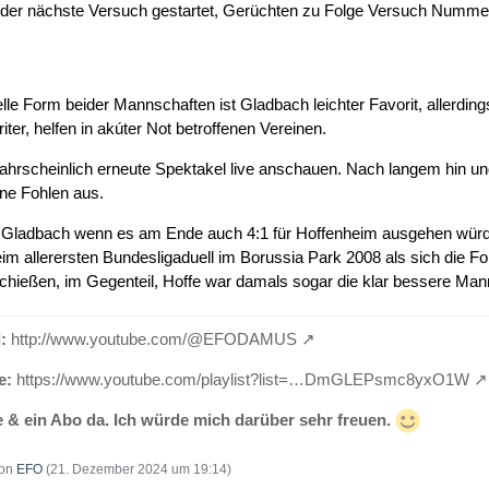
der nächste Versuch gestartet, Gerüchten zu Folge Versuch Nummer 2
le Form beider Mannschaften ist Gladbach leichter Favorit, allerdin
er, helfen in akúter Not betroffenen Vereinen.
hrscheinlich erneute Spektakel live anschauen. Nach langem hin un
ine Fohlen aus.
Gladbach wenn es am Ende auch 4:1 für Hoffenheim ausgehen würde. E
im allerersten Bundesligaduell im Borussia Park 2008 als sich die F
chießen, im Gegenteil, Hoffe war damals sogar die klar bessere Ma
:
http://www.youtube.com/@EFODAMUS
e:
https://www.youtube.com/playlist?list=…DmGLEPsmc8yxO1W
e & ein Abo da. Ich würde mich darüber sehr freuen.
von
EFO
(
21. Dezember 2024 um 19:14
)