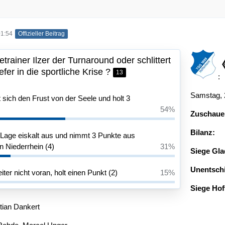
01:54
Offizieller Beitrag
trainer Ilzer der Turnaround oder schlittert
fer in die sportliche Krise ?
13
:
Samstag, 
 sich den Frust von der Seele und holt 3
54%
Zuschaue
Bilanz:
 Lage eiskalt aus und nimmt 3 Punkte aus
n Niederrhein (4)
31%
Siege Gla
Unentsch
er nicht voran, holt einen Punkt (2)
15%
Siege Hof
tian Dankert