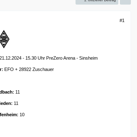
1. offizieller Beitrag
#1
21.12.2024 - 15.30 Uhr PreZero Arena - Sinsheim
r:
EFO + 28922 Zuschauer
dbach:
11
ieden:
11
fenheim:
10