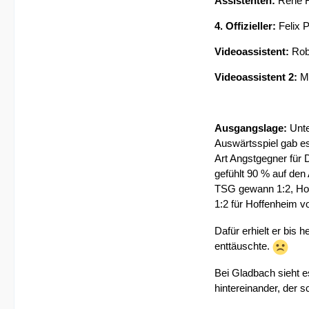
Assistenten:
René R
4. Offizieller:
Felix 
Videoassistent:
Rob
Videoassistent 2:
M
Ausgangslage:
Unte
Auswärtsspiel gab es
Art Angstgegner für D
gefühlt 90 % auf den
TSG gewann 1:2, Hoff
1:2 für Hoffenheim v
Dafür erhielt er bis
enttäuschte.
Bei Gladbach sieht es
hintereinander, der s