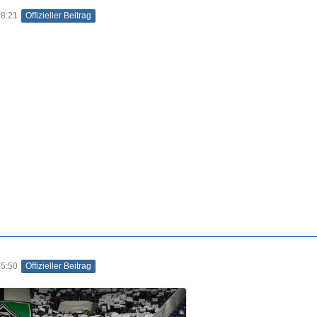
08:21
Offizieller Beitrag
05:50
Offizieller Beitrag