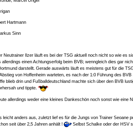
ohde, Marcel Unger
Prigan
ert Hartmann
arkus Sinn
r Neutrainer Ilzer läuft es bei der TSG aktuell noch nicht so wie es si
 allerdings einen Achtungserfolg beim BVB; wenngleich dies gar nic
ortmund darstellt. Gerade auswärts läuft es meistens gut für die TSG.
 Abstieg von Hoffenheim warteten, es nach der 1:0 Führung des BVB
e blieb drin und Fußballdeutschland machte sich über den BVB lusti
orhersah und tippte.
 heute allerdings weder eine kleines Dankeschön noch sonst wie eine
 leicht anders aus, zuletzt lief es für die Jungs von Trainer Seoane 
chon seit über 2,5 Jahren anhält !
Selbst Schalke oder der HSV sch