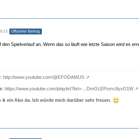
09:15
Offizieller Beitrag
 den Spielverlauf an. Wenn das so läuft wie letzte Saison wird es e
:
http://www.youtube.com/@EFODAMUS
e:
https://www.youtube.com/playlist?list=…DmGLEPsmc8yxO1W
e & ein Abo da. Ich würde mich darüber sehr freuen.