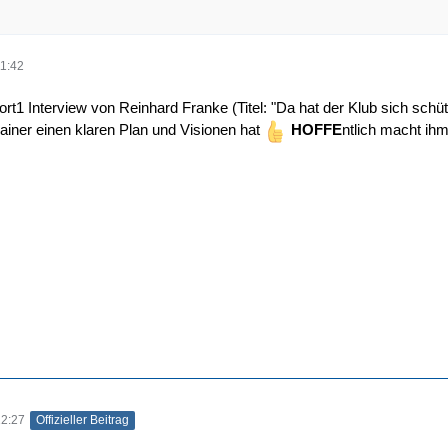
1:42
port1 Interview von Reinhard Franke (Titel: "Da hat der Klub sich sch
rainer einen klaren Plan und Visionen hat
HOFFE
ntlich macht ih
12:27
Offizieller Beitrag