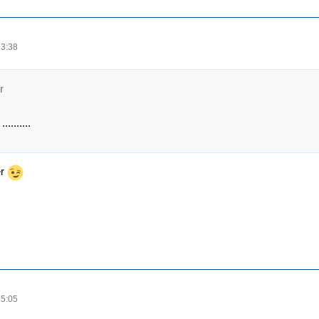
13:38
r
........
er
15:05