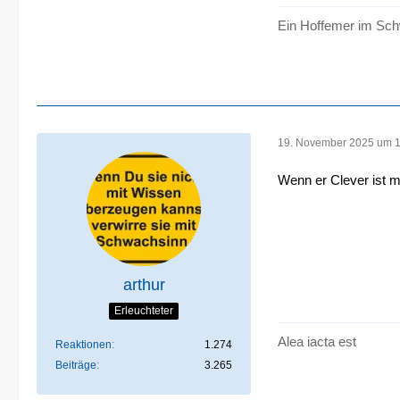
Ein Hoffemer im Sch
19. November 2025 um 
Wenn er Clever ist m
arthur
Erleuchteter
Alea iacta est
Reaktionen
1.274
Beiträge
3.265