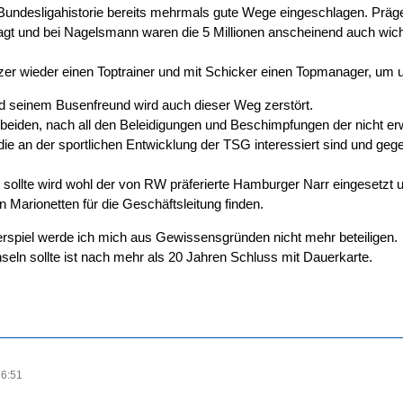
r Bundesligahistorie bereits mehrmals gute Wege eingeschlagen. 
t und bei Nagelsmann waren die 5 Millionen anscheinend auch wichti
Ilzer wieder einen Toptrainer und mit Schicker einen Topmanager, um un
 seinem Busenfreund wird auch dieser Weg zerstört.
e beiden, nach all den Beleidigungen und Beschimpfungen der nicht er
 die an der sportlichen Entwicklung der TSG interessiert sind und geg
 sollte wird wohl der von RW präferierte Hamburger Narr eingesetzt
en Marionetten für die Geschäftsleitung finden.
rspiel werde ich mich aus Gewissensgründen nicht mehr beteiligen.
ln sollte ist nach mehr als 20 Jahren Schluss mit Dauerkarte.
16:51