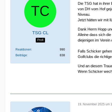
Die TSG hat in ihre
von DH vom Hof gejag
Niveau.
Jetzt hätten wir mit 
Dank Herrn Hopp und
TSG CL
Alleine dass sich di
diejenigen im Verein
Profi
Reaktionen
990
Falls Schicker gehen
Beiträge
838
Golfclubs die richtig
Und an diesem Traue
Wenn Schicker wechse
19. November 2025 um 