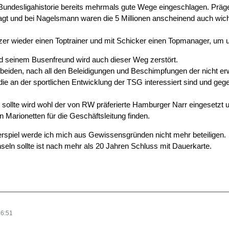
r Bundesligahistorie bereits mehrmals gute Wege eingeschlagen. 
t und bei Nagelsmann waren die 5 Millionen anscheinend auch wichti
Ilzer wieder einen Toptrainer und mit Schicker einen Topmanager, um un
 seinem Busenfreund wird auch dieser Weg zerstört.
e beiden, nach all den Beleidigungen und Beschimpfungen der nicht er
 die an der sportlichen Entwicklung der TSG interessiert sind und geg
 sollte wird wohl der von RW präferierte Hamburger Narr eingesetzt
en Marionetten für die Geschäftsleitung finden.
rspiel werde ich mich aus Gewissensgründen nicht mehr beteiligen.
ln sollte ist nach mehr als 20 Jahren Schluss mit Dauerkarte.
16:51