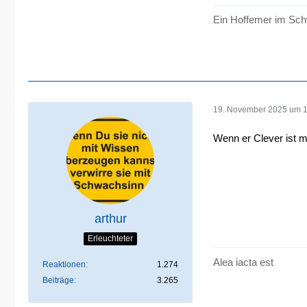
Ein Hoffemer im Sch
19. November 2025 um 
Wenn er Clever ist m
arthur
Erleuchteter
Alea iacta est
Reaktionen
1.274
Beiträge
3.265