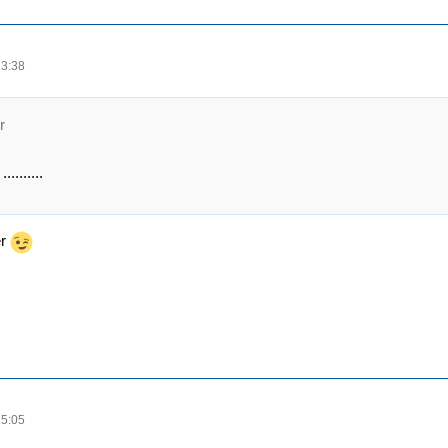
13:38
r
........
er
15:05