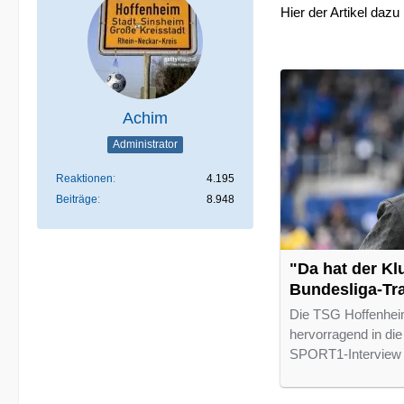
Hier der Artikel dazu 
Achim
Administrator
Reaktionen
4.195
Beiträge
8.948
"Da hat der Kl
Bundesliga-Tra
Die TSG Hoffenheim 
hervorragend in die
SPORT1-Interview s