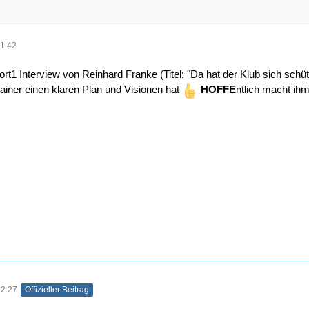
1:42
port1 Interview von Reinhard Franke (Titel: "Da hat der Klub sich sch
rainer einen klaren Plan und Visionen hat
HOFFE
ntlich macht ih
12:27
Offizieller Beitrag