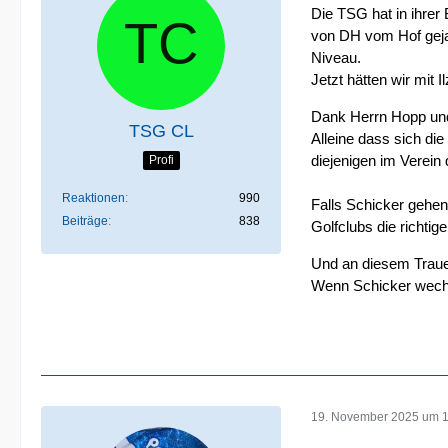
Die TSG hat in ihre
von DH vom Hof gejag
Niveau.
Jetzt hätten wir mit 
Dank Herrn Hopp und
TSG CL
Alleine dass sich di
diejenigen im Verein
Profi
Reaktionen
990
Falls Schicker gehen
Beiträge
838
Golfclubs die richtig
Und an diesem Traue
Wenn Schicker wechse
19. November 2025 um 