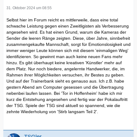
31. Oktober 2024 um 08:55
Selbst hier im Forum reicht es mittlerweile, dass eine total
schwache Leistung gegen einen Zweitligisten als Verbesserung
angesehen wird. Es hat einen Grund, warum die Kameras der
Sender die leeren Ränge zeigten. Diese, über Jahre, sinnbefreit
zusammengekaufte Mannschaft, sorgt für Emotionslosigkeit und
immer weniger Leute können sich mit diesem 'einmaligen Weg'
identifizieren. So gewinnt man auch keine neuen Fans mehr
hinzu. Es gibt überhaupt keine kreativen 'Künstler' mehr auf
dem Platz. Nur noch biedere, angelernte Handwerker, die, im
Rahmen ihrer Möglichkeiten versuchen, ihr Bestes zu geben.
Und auf der Trainerbank sieht es genauso aus. Ich z.B. habe
gestern Abend am Computer gesessen und die Übertragung
nebenbei laufen lassen. Bei 'Tor in Hoffenheim' habe ich mir
kurz die Entstehung angesehen und fertig war der Pokalauftritt
der TSG. Spiele der TSG sind aktuell so spannend, wie die
zehnte Wiederholung von 'Stirb langsam Teil 2'.
TSGler