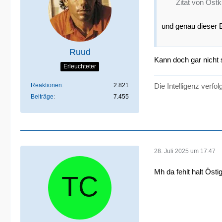
Zitat von Ost
und genau dieser 
Ruud
Kann doch gar nicht 
Erleuchteter
Reaktionen
2.821
Die Intelligenz verfol
Beiträge
7.455
28. Juli 2025 um 17:47
Mh da fehlt halt Östig