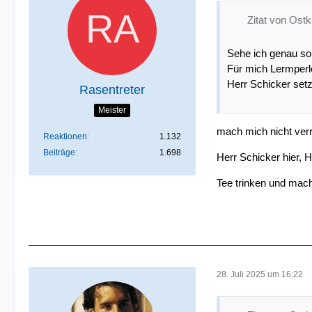
Zitat von Ost
Sehe ich genau so.
Für mich Lermperle
Herr Schicker setzt
Rasentreter
Meister
mach mich nicht verr
Reaktionen
1.132
Beiträge
1.698
Herr Schicker hier, 
Tee trinken und mach
28. Juli 2025 um 16:22