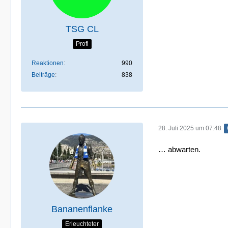
TSG CL
Profi
Reaktionen
990
Beiträge
838
28. Juli 2025 um 07:48
… abwarten.
Bananenflanke
Erleuchteter