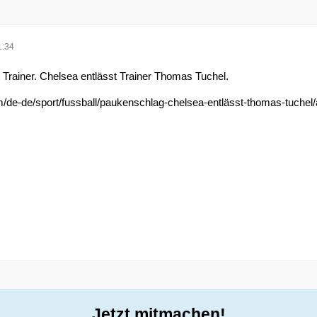
1:34
Trainer. Chelsea entlässt Trainer Thomas Tuchel
.
/de-de/sport/fussball/paukenschlag-chelsea-entlässt-thomas-tuche
Jetzt mitmachen!