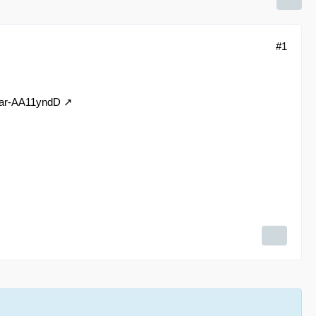
#1
l/ar-AA11yndD