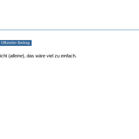
Offizieller Beitrag
cht (
alleine
), das wäre viel zu einfach.