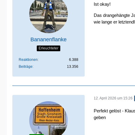
Ist okay!
Das drangehängte Jah
wie lange er letztendl
Bananenflanke
Erleuchteter
Reaktionen
6.388
Beiträge
13.356
12. April 2026 um 15:26
Perfekt gelöst - Kla
geben