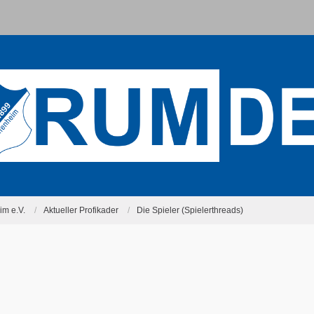
m e.V.
Aktueller Profikader
Die Spieler (Spielerthreads)