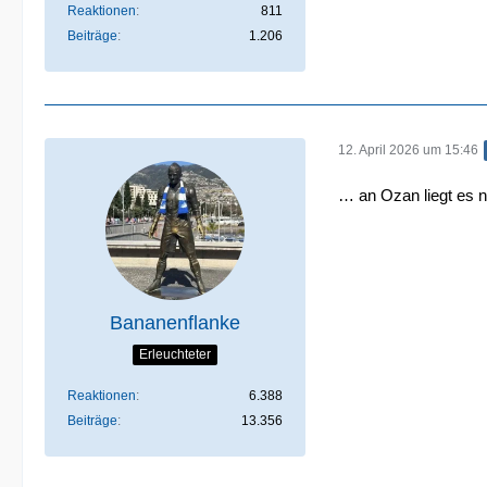
Reaktionen
811
Beiträge
1.206
12. April 2026 um 15:46
… an Ozan liegt es ni
Bananenflanke
Erleuchteter
Reaktionen
6.388
Beiträge
13.356