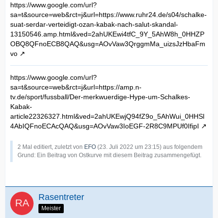
https://www.google.com/url?
sa=t&source=web&rct=j&url=https://www.ruhr24.de/s04/schalke-
suat-serdar-verteidigt-ozan-kabak-nach-salut-skandal-
13150546.amp.html&ved=2ahUKEwi4tfC_9Y_5AhW8h_0HHZP
OBQ8QFnoECB8QAQ&usg=AOvVaw3QrggmMa_uizsJzHbaFm
vo
https://www.google.com/url?
sa=t&source=web&rct=j&url=https://amp.n-
tv.de/sport/fussball/Der-merkwuerdige-Hype-um-Schalkes-
Kabak-
article22326327.html&ved=2ahUKEwjQ94fZ9o_5AhWui_0HHSl
4AbIQFnoECAcQAQ&usg=AOvVaw3IoEGF-2R8C9MPUf0IfipI
2 Mal editiert, zuletzt von
EFO
(
23. Juli 2022 um 23:15
) aus folgendem
Grund: Ein Beitrag von Ostkurve mit diesem Beitrag zusammengefügt.
Rasentreter
Meister