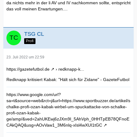
da nichts mehr in der li AV und IV nachkommen sollte, entspricht
das voll meinen Erwartungen....
TSG CL
Profi
23. Juli 2022 um 22:59
https://gazetefutbol.de
› redknapp-k...
Redknapp kritisiert Kabak: "Hält sich für Zidane" - GazeteFutbol
https://www.google.com/url?
sa=t&source=web&rct=j&url=https://www.sportbuzzer.de/artikel/s
chalke-profi-ozan-kabak-wirbel-um-spuckattacke-von-schalke-
profi-ozan-kabak-
ge/amp/&ved=2ahUKEwj6zJXm9I_5AhVph_0HHTpEB78QFnoE
CAkQAQ&usg=AOvVaw1_3M6nlq-xIsl4wXUI1tGC