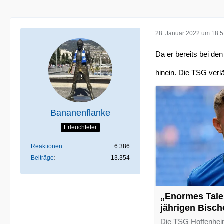
28. Januar 2022 um 18:
Da er bereits bei den
hinein. Die TSG verl
Bananenflanke
Erleuchteter
Reaktionen
6.386
Beiträge
13.354
„Enormes Talen
jährigen Bisch
Interesse
Die TSG Hoffenheim 