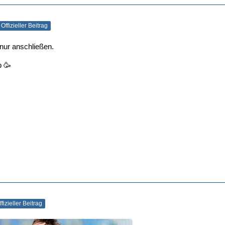
Offizieller Beitrag
ur anschließen.
b 🥳
ffizieller Beitrag