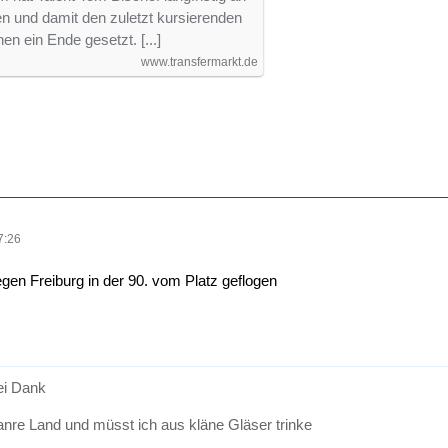
n und damit den zuletzt kursierenden
n ein Ende gesetzt. [...]
www.transfermarkt.de
7:26
gegen Freiburg in der 90. vom Platz geflogen
sei Dank
anre Land und müsst ich aus kläne Gläser trinke