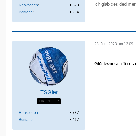
ich glab des ded mer
Reaktionen
1.373
Beiträge
1.214
28. Juni 2023 um 13:09
Glückwunsch Tom zu 
TSGler
Erleuchteter
Reaktionen
3.787
Beiträge
3.467