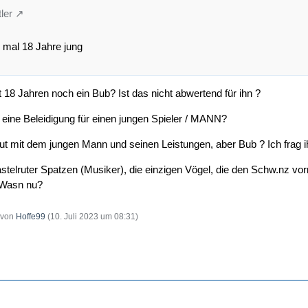
ler
 mal 18 Jahre jung
t 18 Jahren noch ein Bub? Ist das nicht abwertend für ihn ?
r eine Beleidigung für einen jungen Spieler / MANN?
gut mit dem jungen Mann und seinen Leistungen, aber Bub ? Ich frag i
astelruter Spatzen (Musiker), die einzigen Vögel, die den Schw.nz v
Wasn nu?
t von
Hoffe99
(
10. Juli 2023 um 08:31
)