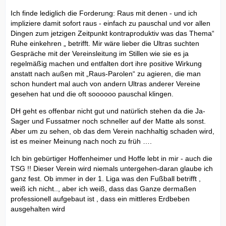
Ich finde lediglich die Forderung: Raus mit denen - und ich
impliziere damit sofort raus - einfach zu pauschal und vor allen
Dingen zum jetzigen Zeitpunkt kontraproduktiv was das Thema“
Ruhe einkehren „ betrifft. Mir wäre lieber die Ultras suchten
Gespräche mit der Vereinsleitung im Stillen wie sie es ja
regelmäßig machen und entfalten dort ihre positive Wirkung
anstatt nach außen mit „Raus-Parolen“ zu agieren, die man
schon hundert mal auch von andern Ultras anderer Vereine
gesehen hat und die oft soooooo pauschal klingen.
DH geht es offenbar nicht gut und natürlich stehen da die Ja-
Sager und Fussatmer noch schneller auf der Matte als sonst.
Aber um zu sehen, ob das dem Verein nachhaltig schaden wird,
ist es meiner Meinung nach noch zu früh ….
Ich bin gebürtiger Hoffenheimer und Hoffe lebt in mir - auch die
TSG !! Dieser Verein wird niemals untergehen-daran glaube ich
ganz fest. Ob immer in der 1. Liga was den Fußball betrifft ,
weiß ich nicht.., aber ich weiß, dass das Ganze dermaßen
professionell aufgebaut ist , dass ein mittleres Erdbeben
ausgehalten wird