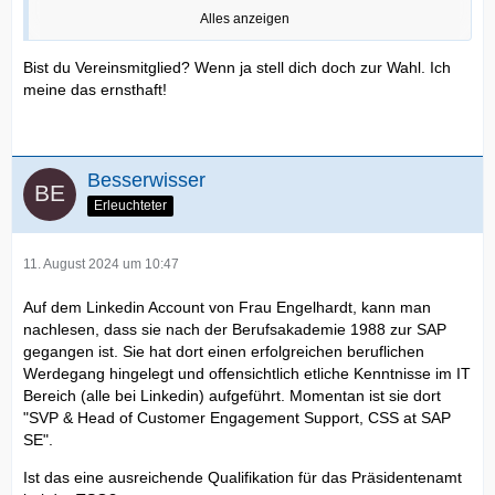
Alles anzeigen
Bist du Vereinsmitglied? Wenn ja stell dich doch zur Wahl. Ich
meine das ernsthaft!
Die TSG braucht keine "Annalena des Fussball", keine
Vorstöße ins Nirgendwo. Der Verein benötigt endlich
Besserwisser
Erleuchteter
fußballerische Fachkompetenz, auf wie neben dem
11. August 2024 um 10:47
Platz! Eine Vereinsführung und keine Marionetten !!!
Auf dem Linkedin Account von Frau Engelhardt, kann man
nachlesen, dass sie nach der Berufsakademie 1988 zur SAP
gegangen ist. Sie hat dort einen erfolgreichen beruflichen
Werdegang hingelegt und offensichtlich etliche Kenntnisse im IT
Bereich (alle bei Linkedin) aufgeführt. Momentan ist sie dort
"SVP & Head of Customer Engagement Support, CSS at SAP
SE".
Ist das eine ausreichende Qualifikation für das Präsidentenamt