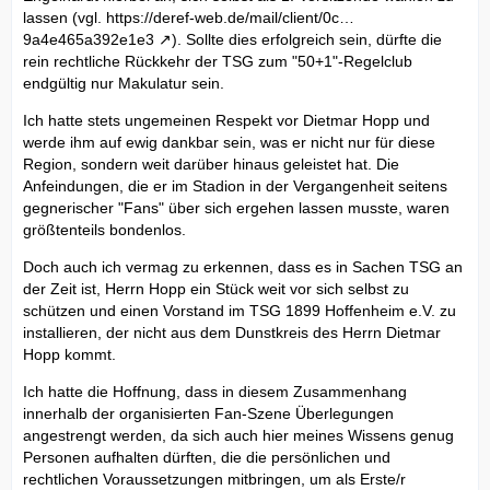
lassen (vgl.
https://deref-web.de/mail/client/0c…
9a4e465a392e1e3
). Sollte dies erfolgreich sein, dürfte die
rein rechtliche Rückkehr der TSG zum "50+1"-Regelclub
endgültig nur Makulatur sein.
Ich hatte stets ungemeinen Respekt vor Dietmar Hopp und
werde ihm auf ewig dankbar sein, was er nicht nur für diese
Region, sondern weit darüber hinaus geleistet hat. Die
Anfeindungen, die er im Stadion in der Vergangenheit seitens
gegnerischer "Fans" über sich ergehen lassen musste, waren
größtenteils bondenlos.
Doch auch ich vermag zu erkennen, dass es in Sachen TSG an
der Zeit ist, Herrn Hopp ein Stück weit vor sich selbst zu
schützen und einen Vorstand im TSG 1899 Hoffenheim e.V. zu
installieren, der nicht aus dem Dunstkreis des Herrn Dietmar
Hopp kommt.
Ich hatte die Hoffnung, dass in diesem Zusammenhang
innerhalb der organisierten Fan-Szene Überlegungen
angestrengt werden, da sich auch hier meines Wissens genug
Personen aufhalten dürften, die die persönlichen und
rechtlichen Voraussetzungen mitbringen, um als Erste/r