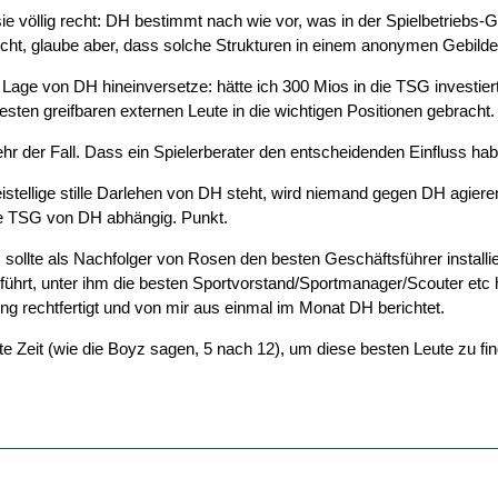
e völlig recht: DH bestimmt nach wie vor, was in der Spielbetriebs-G
cht, glaube aber, dass solche Strukturen in einem anonymen Gebild
 Lage von DH hineinversetze: hätte ich 300 Mios in die TSG investiert
sten greifbaren externen Leute in die wichtigen Positionen gebracht.
mehr der Fall. Dass ein Spielerberater den entscheidenden Einfluss habe
istellige stille Darlehen von DH steht, wird niemand gegen DH agiere
die TSG von DH abhängig. Punkt.
sollte als Nachfolger von Rosen den besten Geschäftsführer installi
ührt, unter ihm die besten Sportvorstand/Sportmanager/Scouter etc 
g rechtfertigt und von mir aus einmal im Monat DH berichtet.
ste Zeit (wie die Boyz sagen, 5 nach 12), um diese besten Leute zu fi