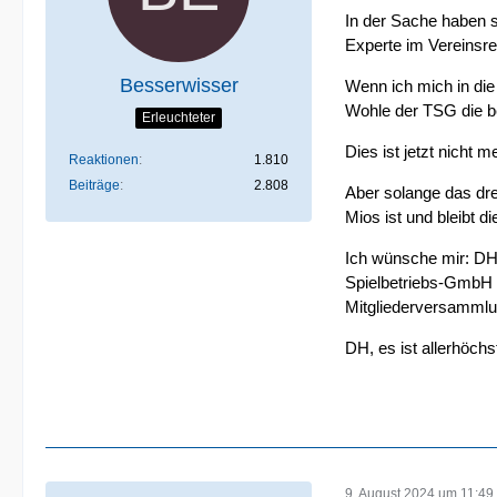
In der Sache haben si
Experte im Vereinsre
Besserwisser
Wenn ich mich in die
Wohle der TSG die be
Erleuchteter
Dies ist jetzt nicht 
Reaktionen
1.810
Beiträge
2.808
Aber solange das dre
Mios ist und bleibt 
Ich wünsche mir: DH 
Spielbetriebs-GmbH f
Mitgliederversammlun
DH, es ist allerhöch
9. August 2024 um 11:49