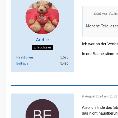
Zitat von Ach
Manche Teile lesen
Archie
Ich war an der Verfa
Erleuchteter
In der Sache stimme 
Reaktionen
1.520
Beiträge
5.496
9. August 2024 um 11:32
Also ich finde das S
das nicht hauptberuf