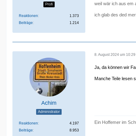
weil wär ich aus em 
Profi
ich glab des ded mer
Reaktionen
1.373
Beiträge
1.214
8. August 2024 um 10:29
Ja, da können wir Fa
Manche Teile lesen s
Achim
Administrator
Ein Hoffemer im Sch
Reaktionen
4.197
Beiträge
8.953