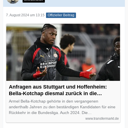
7. August 2024 um 13:15
Offizieller Beitrag
Anfragen aus Stuttgart und Hoffenheim:
Bella-Kotchap diesmal zurück in die
Bundesliga?
Armel Bella-Kotchap gehörte in den vergangenen
anderthalb Jahren zu den beständigen Kandidaten für eine
Rückkehr in die Bundesliga. Auch 2024. Die…
www.transfermarkt.de