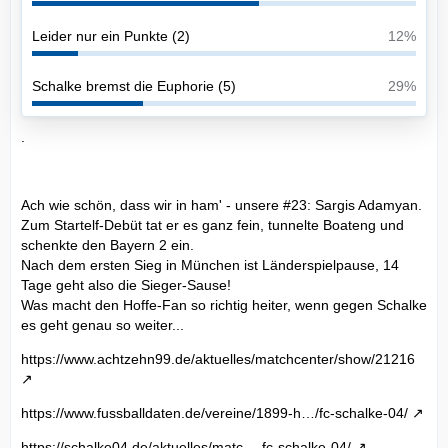
Leider nur ein Punkte (2)
12%
Schalke bremst die Euphorie (5)
29%
.
Ach wie schön, dass wir in ham' - unsere #23: Sargis Adamyan.
Zum Startelf-Debüt tat er es ganz fein, tunnelte Boateng und
schenkte den Bayern 2 ein.
Nach dem ersten Sieg in München ist Länderspielpause, 14
Tage geht also die Sieger-Sause!
Was macht den Hoffe-Fan so richtig heiter, wenn gegen Schalke
es geht genau so weiter...
https://www.achtzehn99.de/aktuelles/matchcenter/show/21216
https://www.fussballdaten.de/vereine/1899-h…/fc-schalke-04/
https://schalke04.de/aktuelles/matc…-fc-schalke-04/