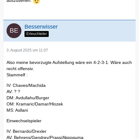
auszusehen.
Besserwisser
Erleuchteter
3. August 2025 um 11:07
Also meine bevorzugte Aufstellung wäre ein 4-2-3-1. Wäre auch
recht offensiv.
Stammelf :
IV: Chaves/Machida
AV: ? ?
DM: Avdullahu/Burger
OM: Kramaric/Damar/Hlozek
MS: Asllani
Einwechselspieler
IV: Bernardo/Drexler
AV: Behrens/Gendrey/Prass/Akpoguma