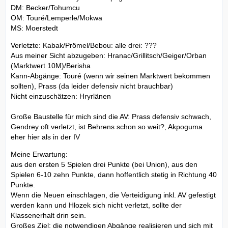
DM: Becker/Tohumcu
OM: Touré/Lemperle/Mokwa
MS: Moerstedt
Verletzte: Kabak/Prömel/Bebou: alle drei: ???
Aus meiner Sicht abzugeben: Hranac/Grillitsch/Geiger/Orban
(Marktwert 10M)/Berisha
Kann-Abgänge: Touré (wenn wir seinen Marktwert bekommen
sollten), Prass (da leider defensiv nicht brauchbar)
Nicht einzuschätzen: Hryrlänen
Große Baustelle für mich sind die AV: Prass defensiv schwach,
Gendrey oft verletzt, ist Behrens schon so weit?, Akpoguma
eher hier als in der IV
Meine Erwartung:
aus den ersten 5 Spielen drei Punkte (bei Union), aus den
Spielen 6-10 zehn Punkte, dann hoffentlich stetig in Richtung 40
Punkte.
Wenn die Neuen einschlagen, die Verteidigung inkl. AV gefestigt
werden kann und Hlozek sich nicht verletzt, sollte der
Klassenerhalt drin sein.
Großes Ziel: die notwendigen Abgänge realisieren und sich mit