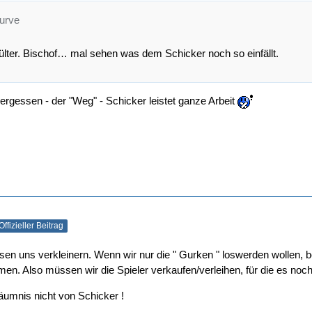
kurve
Bülter. Bischof… mal sehen was dem Schicker noch so einfällt.
ergessen - der "Weg" - Schicker leistet ganze Arbeit
Offizieller Beitrag
en uns verkleinern. Wenn wir nur die " Gurken " loswerden wollen, 
n. Also müssen wir die Spieler verkaufen/verleihen, für die es noch e
äumnis nicht von Schicker !