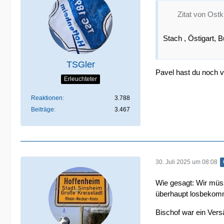
Zitat von Ost
Stach , Östigart, 
TSGler
Pavel hast du noch v
Erleuchteter
Reaktionen
3.788
Beiträge
3.467
30. Juli 2025 um 08:08
Wie gesagt: Wir müss
überhaupt losbekomme
Bischof war ein Vers