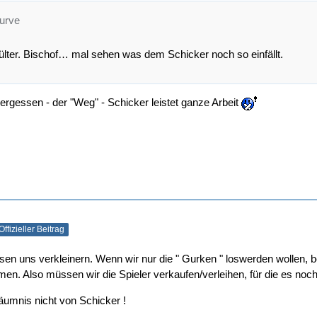
kurve
Bülter. Bischof… mal sehen was dem Schicker noch so einfällt.
ergessen - der "Weg" - Schicker leistet ganze Arbeit
Offizieller Beitrag
en uns verkleinern. Wenn wir nur die " Gurken " loswerden wollen, 
n. Also müssen wir die Spieler verkaufen/verleihen, für die es noch e
äumnis nicht von Schicker !