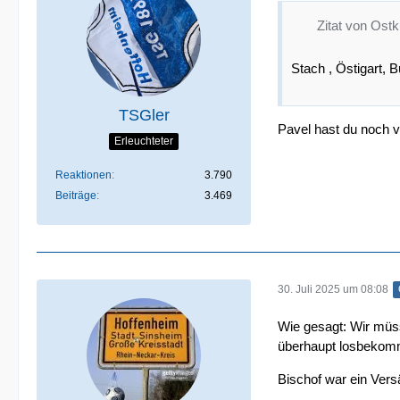
Zitat von Ost
Stach , Östigart, 
TSGler
Pavel hast du noch v
Erleuchteter
Reaktionen
3.790
Beiträge
3.469
30. Juli 2025 um 08:08
Wie gesagt: Wir müss
überhaupt losbekomme
Bischof war ein Vers