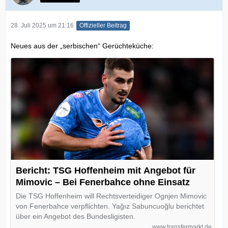
28. Juli 2025 um 21:16
Offizieller Beitrag
Neues aus der „serbischen“ Gerüchteküche:
Bericht: TSG Hoffenheim mit Angebot für
Mimovic – Bei Fenerbahce ohne Einsatz
Die TSG Hoffenheim will Rechtsverteidiger Ognjen Mimovic
von Fenerbahce verpflichten. Yağız Sabuncuoğlu berichtet
über ein Angebot des Bundesligisten.
www.transfermarkt.de