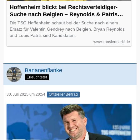
Hoffenheim blickt bei Rechtsverteidiger-
Suche nach Belgien – Reynolds & Patris
Kandidaten
Die TSG Hoffenheim schaut bei der Suche nach einem
Ersatz für Valentin Gendrey nach Belgien. Bryan Reynolds
und Louis Patris sind Kandidaten.
www.transfermarkt.de
Bananenflanke
Erleuchteter
30. Juli 2025 um 20:54
Offizieller Beitrag