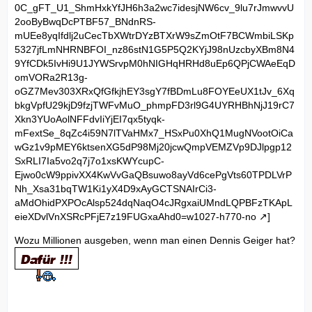
0C_gFT_U1_ShmHxkYfJH6h3a2wc7idesjNW6cv_9lu7rJmwvvU
2ooByBwqDcPTBF57_BNdnRS-
mUEe8yqIfdlj2uCecTbXWtrDYzBTXrW9sZmOtF7BCWmbiLSKp
5327jfLmNHRNBFOI_nz86stN1G5P5Q2KYjJ98nUzcbyXBm8N4
9YfCDk5IvHi9U1JYWSrvpM0hNIGHqHRHd8uEp6QPjCWAeEqD
omVORa2R13g-
oGZ7Mev303XRxQfGfkjhEY3sgY7fBDmLu8FOYEeUX1tJv_6Xq
bkgVpfU29kjD9fzjTWFvMuO_phmpFD3rl9G4UYRHBhNjJ19rC7
Xkn3YUoAolNFFdvIiYjEI7qx5tyqk-
mFextSe_8qZc4i59N7lTVaHMx7_HSxPu0XhQ1MugNVootOiCa
wGz1v9pMEY6ktsenXG5dP98Mj20jcwQmpVEMZVp9DJlpgp12
SxRLI7Ia5vo2q7j7o1xsKWYcupC-
Ejwo0cW9ppivXX4KwVvGaQBsuwo8ayVd6cePgVts60TPDLVrP
Nh_Xsa31bqTW1Ki1yX4D9xAyGCTSNAIrCi3-
aMdOhidPXPOcAlsp524dqNaqO4cJRgxaiUMndLQPBFzTKApL
eieXDvlVnXSRcPFjE7z19FUGxaAhd0=w1027-h770-no
]
Wozu Millionen ausgeben, wenn man einen Dennis Geiger hat?