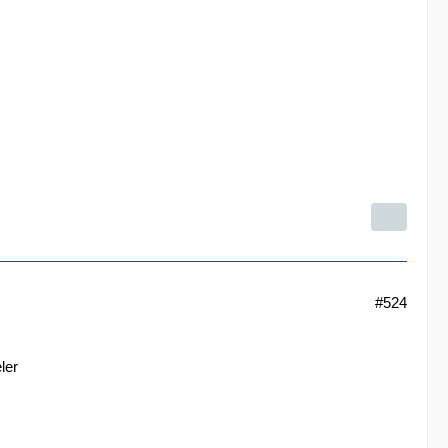
#524
ler