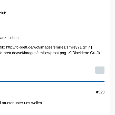
club.
ganz Lieben
fik:
http://fc-brett.de/wcf/images/smilies/smiley71.gif
]
/fc-brett.de/wcf/images/smilies/prost.png
][Blockierte Grafik:
#529
 munter unter uns weilen.