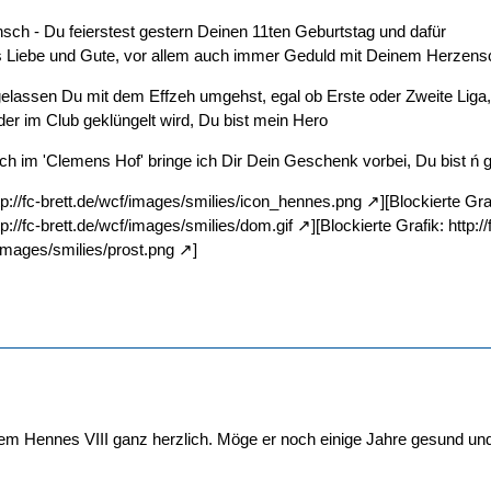
ch - Du feierstest gestern Deinen 11ten Geburtstag und dafür
es Liebe und Gute, vor allem auch immer Geduld mit Deinem Herzens
elassen Du mit dem Effzeh umgehst, egal ob Erste oder Zweite Liga,
der im Club geklüngelt wird, Du bist mein Hero
 im 'Clemens Hof' bringe ich Dir Dein Geschenk vorbei, Du bist ń 
tp://fc-brett.de/wcf/images/smilies/icon_hennes.png
][Blockierte Gra
tp://fc-brett.de/wcf/images/smilies/dom.gif
][Blockierte Grafik:
http:/
f/images/smilies/prost.png
]
dem Hennes VIII ganz herzlich. Möge er noch einige Jahre gesund und