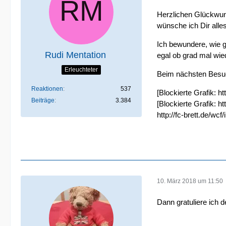
Herzlichen Glückwuns
wünsche ich Dir all
Ich bewundere, wie g
Rudi Mentation
egal ob grad mal wie
Erleuchteter
Beim nächsten Besuch
Reaktionen
537
[Blockierte Grafik:
ht
Beiträge
3.384
[Blockierte Grafik:
ht
http://fc-brett.de/wc
10. März 2018 um 11:50
Dann gratuliere ich 