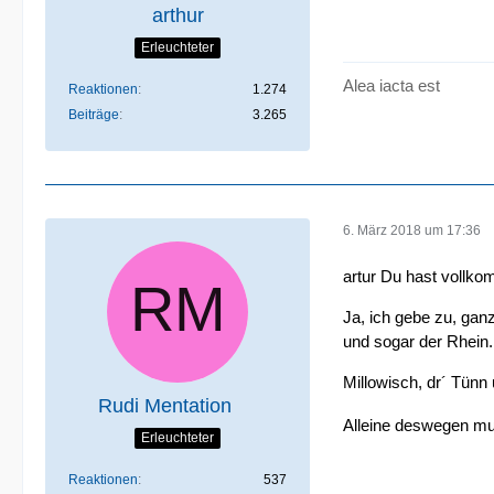
arthur
Erleuchteter
Alea iacta est
Reaktionen
1.274
Beiträge
3.265
6. März 2018 um 17:36
artur Du hast vollk
Ja, ich gebe zu, ganz
und sogar der Rhein.
Millowisch, dr´ Tünn
Rudi Mentation
Alleine deswegen mu
Erleuchteter
Reaktionen
537