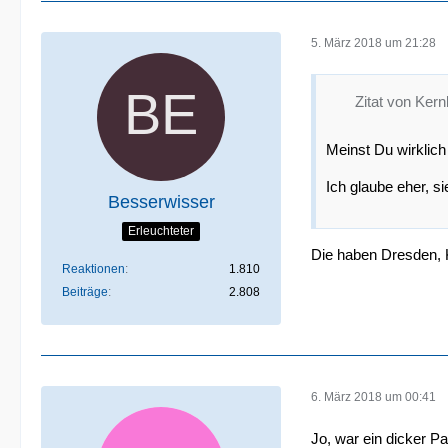
5. März 2018 um 21:28
Zitat von Kern
Meinst Du wirklich
Ich glaube eher, sie
Besserwisser
Erleuchteter
Die haben Dresden, K
Reaktionen
1.810
Beiträge
2.808
6. März 2018 um 00:41
Jo, war ein dicker P